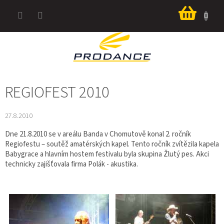
Přejít
Nákup
na
košík
obsah
REGIOFEST 2010
27.8.2010
Dne 21.8.2010 se v areálu Banda v Chomutově konal 2. ročník
Regiofestu – soutěž amatérských kapel. Tento ročník zvítězila kapela
Babygrace a hlavním hostem festivalu byla skupina Žlutý pes. Akci
technicky zajišťovala firma Polák - akustika.