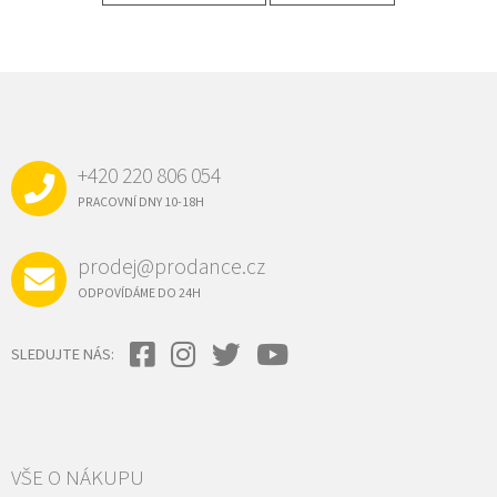
Z
Á
P
A
+420 220 806 054
T
Í
PRACOVNÍ DNY 10-18H
prodej@prodance.cz
ODPOVÍDÁME DO 24H
SLEDUJTE NÁS:
VŠE O NÁKUPU