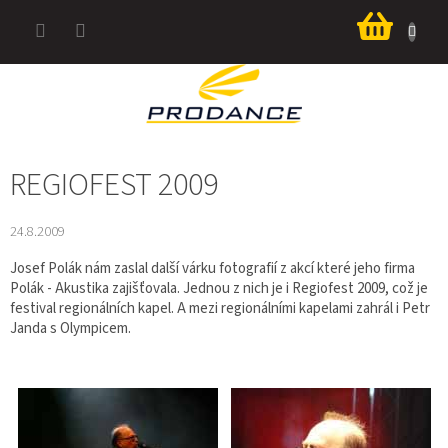
Přejít
Nákup
na
košík
obsah
REGIOFEST 2009
24.8.2009
Josef Polák nám zaslal další várku fotografií z akcí které jeho firma
Polák - Akustika zajišťovala. Jednou z nich je i Regiofest 2009, což je
festival regionálních kapel. A mezi regionálními kapelami zahrál i Petr
Janda s Olympicem.