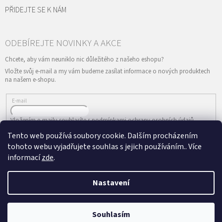
PŘIDEJTE SE K NÁM
Vložte svůj e-mail a my vám budeme zasílat informace o nových produktech
na našem e-shopu.
E-mail
Vložením e-mailu souhlasíte s
podmínkami ochrany osobních údajů
Tento web používá soubory cookie. Dalším procházením
PŘIHLÁSIT SE
tohoto webu vyjadřujete souhlas s jejich používáním.. Více
informací
zde
.
Nastavení
Vytvořil Shoptet
&
Copyright 2026
ePRODANCE.cz
. Všechna práva
Souhlasím
vyhrazena.