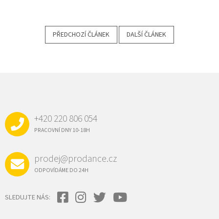
PŘEDCHOZÍ ČLÁNEK
DALŠÍ ČLÁNEK
Z
Á
P
A
+420 220 806 054
T
Í
PRACOVNÍ DNY 10-18H
prodej@prodance.cz
ODPOVÍDÁME DO 24H
SLEDUJTE NÁS: