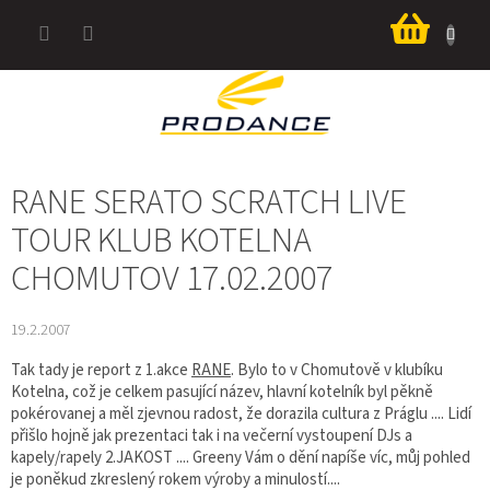
Přejít
Nákup
na
košík
obsah
RANE SERATO SCRATCH LIVE
TOUR KLUB KOTELNA
CHOMUTOV 17.02.2007
19.2.2007
Tak tady je report z 1.akce
RANE
. Bylo to v Chomutově v klubíku
Kotelna, což je celkem pasující název, hlavní kotelník byl pěkně
pokérovanej a měl zjevnou radost, že dorazila cultura z Práglu .... Lidí
přišlo hojně jak prezentaci tak i na večerní vystoupení DJs a
kapely/rapely 2.JAKOST .... Greeny Vám o dění napíše víc, můj pohled
je poněkud zkreslený rokem výroby a minulostí....