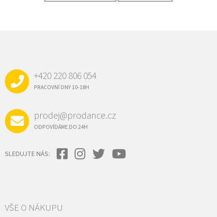
Z
Á
P
A
+420 220 806 054
T
Í
PRACOVNÍ DNY 10-18H
prodej@prodance.cz
ODPOVÍDÁME DO 24H
SLEDUJTE NÁS:
VŠE O NÁKUPU