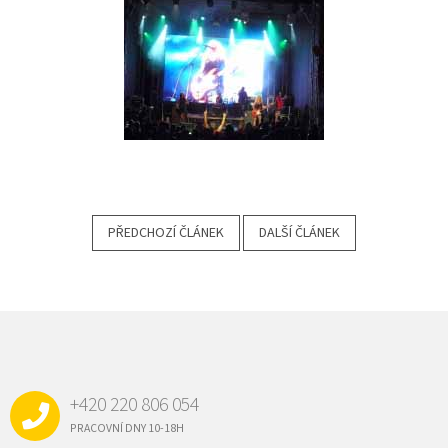
PŘEDCHOZÍ ČLÁNEK
DALŠÍ ČLÁNEK
Z
Á
P
A
+420 220 806 054
T
Í
PRACOVNÍ DNY 10-18H