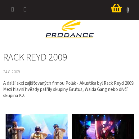
Přejít
Nákup
na
košík
obsah
RACK REYD 2009
24.8.2009
A další akcí zajišťovaných firmou Polák - Akustika byl Rack Reyd 2009.
Mezi hlavní hvězdy patřily skupiny Brutus, Walda Gang nebo dívčí
skupina K2.