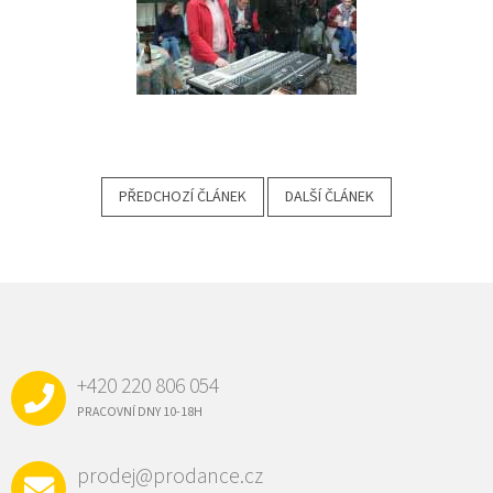
PŘEDCHOZÍ ČLÁNEK
DALŠÍ ČLÁNEK
Z
Á
P
A
+420 220 806 054
T
Í
PRACOVNÍ DNY 10-18H
prodej@prodance.cz