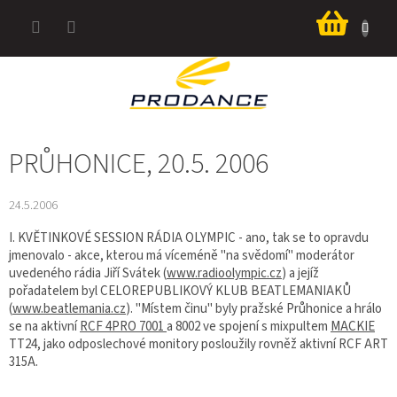
Přejít
Nákup
na
košík
obsah
PRŮHONICE, 20.5. 2006
24.5.2006
I. KVĚTINKOVÉ SESSION RÁDIA OLYMPIC - ano, tak se to opravdu
jmenovalo - akce, kterou má víceméně "na svědomí" moderátor
uvedeného rádia Jiří Svátek (
www.radioolympic.cz
) a jejíž
pořadatelem byl CELOREPUBLIKOVÝ KLUB BEATLEMANIAKŮ
(
www.beatlemania.cz
). "Místem činu" byly pražské Průhonice a hrálo
se na aktivní
RCF 4PRO 7001
a 8002 ve spojení s mixpultem
MACKIE
TT24, jako odposlechové monitory posloužily rovněž aktivní RCF ART
315A.