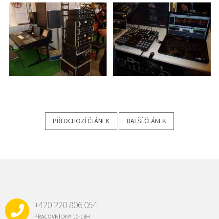
PŘEDCHOZÍ ČLÁNEK
DALŠÍ ČLÁNEK
Z
Á
P
A
+420 220 806 054
T
Í
PRACOVNÍ DNY 10-18H