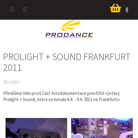
Přejít
Nákup
na
košík
obsah
PROLIGHT + SOUND FRANKFURT
2011
18.4.2011
Přinášíme Vám první část fotodokumentace prestižní výstavy
Prolight + Sound, která se konala 6.4. - 9.4. 2011 ve Frankfurtu.