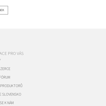
NEK
ACE PRO VÁS
Y
NZERCE
 FÓRUM
REPRODUKTORŮ
E SLOVENSKO
SE K NÁM