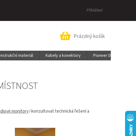
Přihlášení
Nákupní
Prázdný košík
košík
nstrukční materiál
Kabely a konektory
Pioneer DJ & AlphaThe
 MÍSTNOST
udiové monitory
i konzultovat technická řešení a