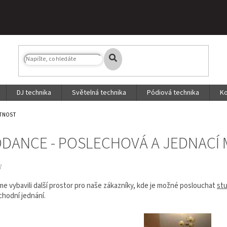
DJ technika
Světelná technika
Pódiová technika
Ko
STNOST
DANCE - POSLECHOVÁ A JEDNACÍ
7
me vybavili další prostor pro naše zákazníky, kde je možné poslouchat
st
chodní jednání.