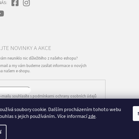
NÁS:
e-mail a my vám budeme zasílat informace o nových
na našem e-shopu.
-mailu souhlasíte s
podmínkami ochrany osobních údajů
oužívá soubory cookie. Dalším procházením tohoto webu
IT SE
ouhlas s jejich používáním.. Více informací
zde
.
í
Vytvořil Shoptet
va vyhrazena.