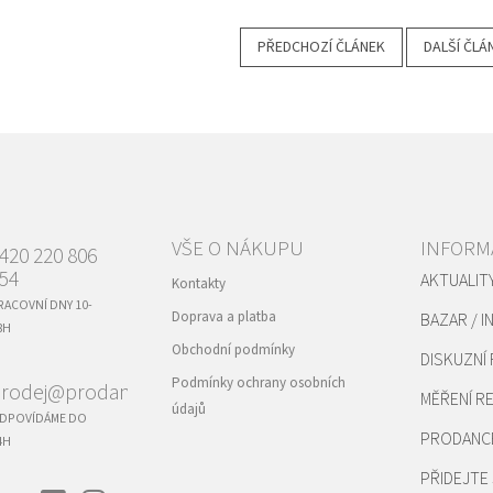
PŘEDCHOZÍ ČLÁNEK
DALŠÍ ČLÁ
VŠE O NÁKUPU
INFORM
420 220 806
54
AKTUALIT
Kontakty
RACOVNÍ DNY 10-
Doprava a platba
BAZAR / I
8H
Obchodní podmínky
DISKUZNÍ
Podmínky ochrany osobních
rodej@prodance.cz
MĚŘENÍ 
údajů
DPOVÍDÁME DO
PRODANC
4H
PŘIDEJTE 