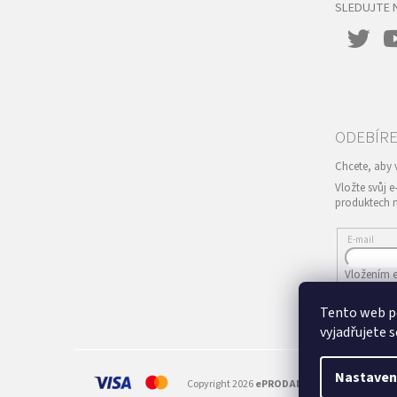
SLEDUJTE 
Vložte svůj 
produktech 
E-mail
Vložením e
Tento web p
PŘIHLÁS
vyjadřujete s
Nastaven
Copyright 2026
ePRODANCE.cz
. Všechna prá