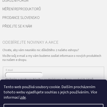
DISKUZNÍ FÓRUM
MĚŘENÍ REPRODUKTORŮ
PRODANCE SLOVENSKO
PŘIDEJTE SE K NÁM
Vložte svůj e-mail a my vám budeme zasílat informace o nových produktech
na našem e-shopu.
E-mail
Vložením e-mailu souhlasíte s
podmínkami ochrany osobních údajů
Tento web používá soubory cookie. Dalším procházením
PŘIHLÁSIT SE
tohoto webu vyjadřujete souhlas s jejich používáním.. Více
informací
zde
.