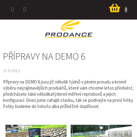
Přejít
Nákup
na
košík
obsah
PŘÍPRAVY NA DEMO 6
17.9.2013
Přípravy na DEMO 6 jsou již několik týdnů v plném proudu a kromě
výběru nejzajímavějších produktů, které vám chceme letos předvést,
předcházelo také několikatýdenní měření reproboxů a jejich
konfigurací. Dnes jsme zahájili stavbu, tak se podívejte na první fotky.
Fotky budeme do tohoto alba průběžně doplňovat.