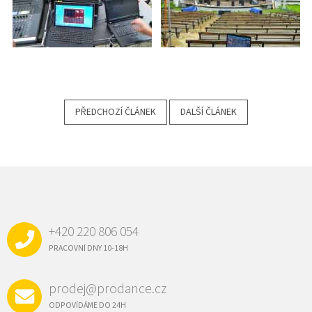
PŘEDCHOZÍ ČLÁNEK
DALŠÍ ČLÁNEK
Z
Á
P
A
+420 220 806 054
T
Í
PRACOVNÍ DNY 10-18H
prodej@prodance.cz
ODPOVÍDÁME DO 24H