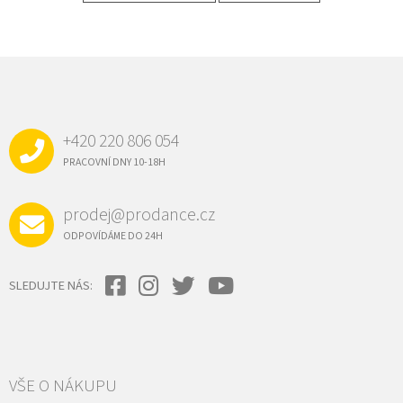
Z
Á
P
A
+420 220 806 054
T
Í
PRACOVNÍ DNY 10-18H
prodej@prodance.cz
ODPOVÍDÁME DO 24H
SLEDUJTE NÁS:
VŠE O NÁKUPU