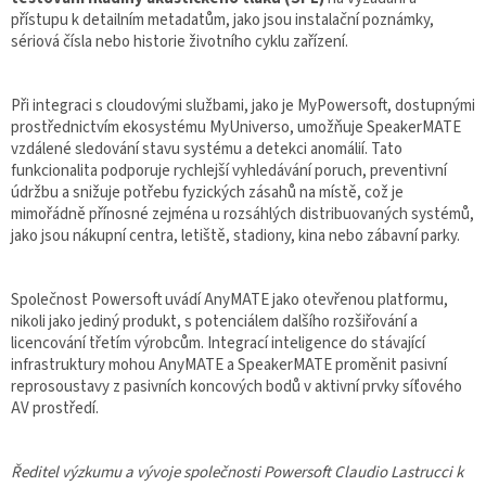
přístupu k detailním metadatům, jako jsou instalační poznámky,
sériová čísla nebo historie životního cyklu zařízení.
Při integraci s cloudovými službami, jako je MyPowersoft, dostupnými
prostřednictvím ekosystému MyUniverso, umožňuje SpeakerMATE
vzdálené sledování stavu systému a detekci anomálií. Tato
funkcionalita podporuje rychlejší vyhledávání poruch, preventivní
údržbu a snižuje potřebu fyzických zásahů na místě, což je
mimořádně přínosné zejména u rozsáhlých distribuovaných systémů,
jako jsou nákupní centra, letiště, stadiony, kina nebo zábavní parky.
Společnost Powersoft uvádí AnyMATE jako otevřenou platformu,
nikoli jako jediný produkt, s potenciálem dalšího rozšiřování a
licencování třetím výrobcům. Integrací inteligence do stávající
infrastruktury mohou AnyMATE a SpeakerMATE proměnit pasivní
reprosoustavy z pasivních koncových bodů v aktivní prvky síťového
AV prostředí.
Ředitel výzkumu a vývoje společnosti Powersoft Claudio Lastrucci k