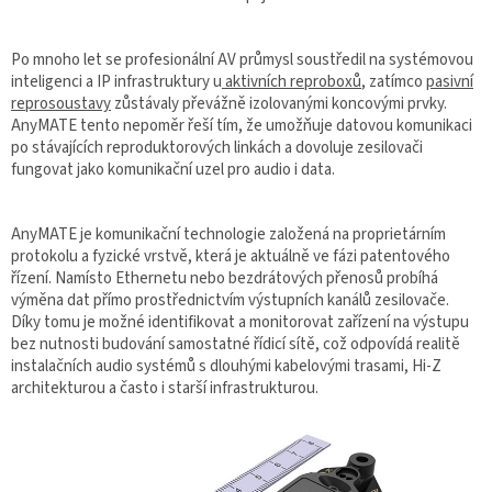
Po mnoho let se profesionální AV průmysl soustředil na systémovou
inteligenci a IP infrastruktury u
aktivních reproboxů
, zatímco
pasivní
reprosoustavy
zůstávaly převážně izolovanými koncovými prvky.
AnyMATE tento nepoměr řeší tím, že umožňuje datovou komunikaci
po stávajících reproduktorových linkách a dovoluje zesilovači
fungovat jako komunikační uzel pro audio i data.
AnyMATE je komunikační technologie založená na proprietárním
protokolu a fyzické vrstvě, která je aktuálně ve fázi patentového
řízení. Namísto Ethernetu nebo bezdrátových přenosů probíhá
výměna dat přímo prostřednictvím výstupních kanálů zesilovače.
Díky tomu je možné identifikovat a monitorovat zařízení na výstupu
bez nutnosti budování samostatné řídicí sítě, což odpovídá realitě
instalačních audio systémů s dlouhými kabelovými trasami, Hi-Z
architekturou a často i starší infrastrukturou.