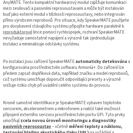
AnyMATE. Tento kompaktní hardwarový modul zajišťuje komunikaci
mezi zesilovači a pasivními reprosoustavami a může být instalován
buď jako externí modul v blízkosti reprosoustavy, nebo integrován
přímo výrobcem reproboxů. Pro situace, kdy SpeakerMATE použijete
pro dovybavení stávajícího systému připojíte hardware paralelně k
reproduktorové
lince pomocí rychlospojek, rozhraní SpeakerMATE
nevyžaduje samostatné napájení a výrazně tak zjednodušuje
instalaci a minimalizuje odstávky systému.
Po instalaci jsou zařízení SpeakerMATE
automaticky detekována
a
konfigurována prostřednictvím softwaru Armonía+. Do zařízení lze
předem zapsat doplňková data, například značku a model reproboxů,
což systému umožňuje doporučit odpovídající presety a výrazně
snižuje riziko chyb při uvádění celého systému do provozu.
Kromě samotné identifikace je SpeakerMATE vybaven teplotním
senzorem, akcelerometrem a mikrofonem a nabízí také možnost
připojení externího senzoru prostřednictvím portu GPI. Tyto prvky
umožňují
zcela novou úroveň monitoringu a diagnostiky
pasivních reprosoustav
– včetně
měření teploty a náklonu,
testování hladiny akustického tlaku (SPL)
na vyžádání a