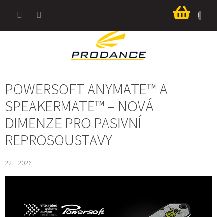
Přejít
Nákup
na
košík
obsah
POWERSOFT ANYMATE™ A
SPEAKERMATE™ – NOVÁ
DIMENZE PRO PASIVNÍ
REPROSOUSTAVY
22.1.2026