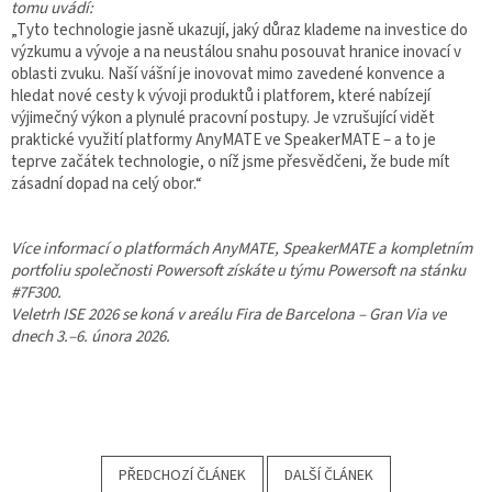
tomu uvádí:
„Tyto technologie jasně ukazují, jaký důraz klademe na investice do
výzkumu a vývoje a na neustálou snahu posouvat hranice inovací v
oblasti zvuku. Naší vášní je inovovat mimo zavedené konvence a
hledat nové cesty k vývoji produktů i platforem, které nabízejí
výjimečný výkon a plynulé pracovní postupy. Je vzrušující vidět
praktické využití platformy AnyMATE ve SpeakerMATE – a to je
teprve začátek technologie, o níž jsme přesvědčeni, že bude mít
zásadní dopad na celý obor.“
Více informací o platformách AnyMATE, SpeakerMATE a kompletním
portfoliu společnosti Powersoft získáte u týmu Powersoft na stánku
#7F300.
Veletrh ISE 2026 se koná v areálu Fira de Barcelona – Gran Via ve
dnech 3.–6. února 2026.
PŘEDCHOZÍ ČLÁNEK
DALŠÍ ČLÁNEK