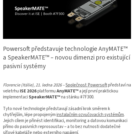
Powersoft představuje technologie AnyMATE™
a SpeakerMATE™ – novou dimenzi pro existující
pasivní systémy
Florencie (Itálie), 21. ledna 2026 –
Společnost Powersoft
představí na
veletrhu
ISE 2026
platformu
AnyMATE™
a její první praktickou
implementaci
SpeakerMATE™
na stánku #7F300.
Tyto nové technologie představují zásadní krok směrem k
chytřejším, lépe propojeným
instalačním ozvučovacích systémům
.
Jejich cílem je přinést identifikaci, monitoring a datovou komunikaci
přímo do pasivních reprosoustav – a to bez nutnosti dodatečné
síťové kabeláže nebo externího napájení.