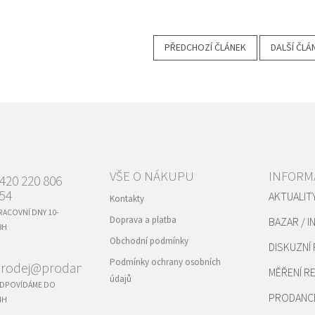
PŘEDCHOZÍ ČLÁNEK
DALŠÍ ČLÁ
VŠE O NÁKUPU
INFORM
420 220 806
54
AKTUALIT
Kontakty
RACOVNÍ DNY 10-
Doprava a platba
BAZAR / I
8H
Obchodní podmínky
DISKUZNÍ
Podmínky ochrany osobních
rodej@prodance.cz
MĚŘENÍ 
údajů
DPOVÍDÁME DO
PRODANC
4H