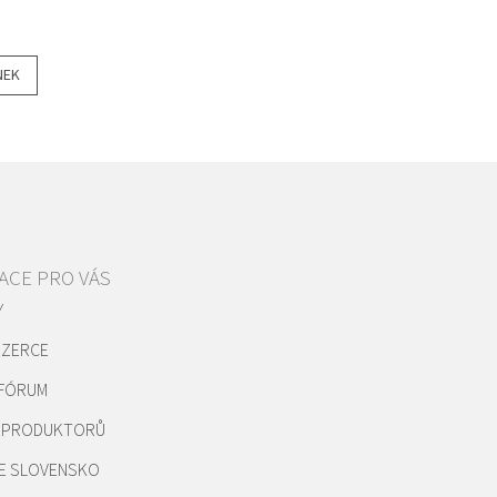
NEK
ACE PRO VÁS
Y
NZERCE
 FÓRUM
REPRODUKTORŮ
E SLOVENSKO