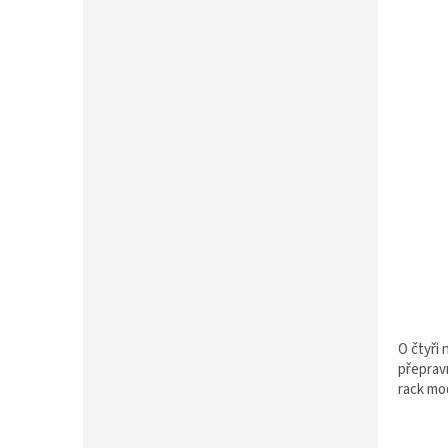
P
A
N
E
L
O čtyři
přeprav
rack mo