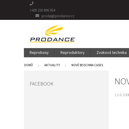
Přejít
na
+420 220 806 054
obsah
prodej@prodance.cz
Reproboxy
Reproduktory
Zvuková technika
DOMŮ
AKTUALITY
NOVÉ BOSCHMA CASES
P
NOV
O
FACEBOOK
S
T
13.6.200
R
A
N
N
Í