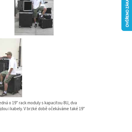
dná o 19" rack moduly s kapacitou 8U, dva
jdou i kabely. V brzké době očekáváme také 19"