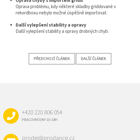
Oprava chyby s importem gridu
Oprava problému, kdy některé skladby griddované v
rekordboxu nebylo možné úspěšně importovat.
Další vylepšení stability a opravy
Další vylepšení stability a opravy drobných chyb.
PŘEDCHOZÍ ČLÁNEK
DALŠÍ ČLÁNEK
Z
Á
P
A
+420 220 806 054
T
Í
PRACOVNÍ DNY 10-18H
prodej@prodance.cz