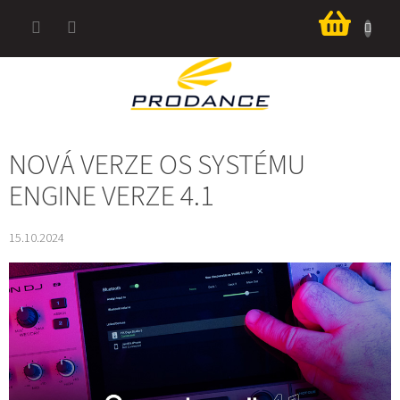
Přejít
Nákup
na
košík
obsah
NOVÁ VERZE OS SYSTÉMU
ENGINE VERZE 4.1
15.10.2024