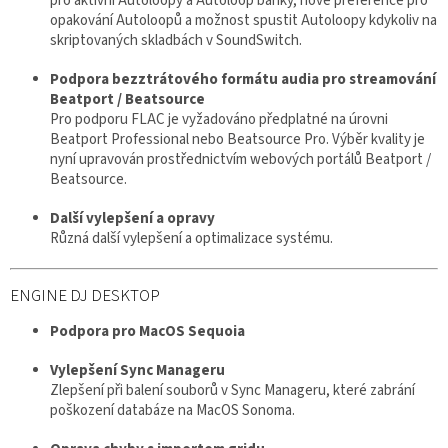
pro aktivní Autoloopy a Autoloop banky, nové preference pro
opakování Autoloopů a možnost spustit Autoloopy kdykoliv na
skriptovaných skladbách v SoundSwitch.
Podpora bezztrátového formátu audia pro streamování
Beatport / Beatsource
Pro podporu FLAC je vyžadováno předplatné na úrovni
Beatport Professional nebo Beatsource Pro. Výběr kvality je
nyní upravován prostřednictvím webových portálů Beatport /
Beatsource.
Další vylepšení a opravy
Různá další vylepšení a optimalizace systému.
ENGINE DJ DESKTOP
Podpora pro MacOS Sequoia
Vylepšení Sync Manageru
Zlepšení při balení souborů v Sync Manageru, které zabrání
poškození databáze na MacOS Sonoma.