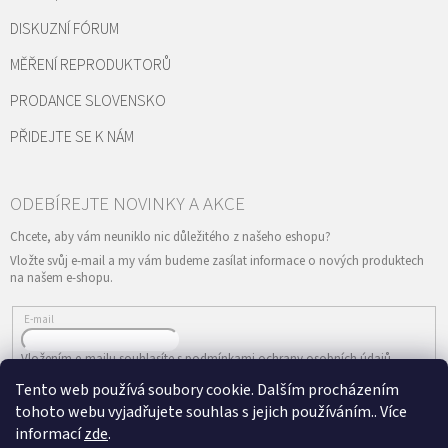
DISKUZNÍ FÓRUM
MĚŘENÍ REPRODUKTORŮ
PRODANCE SLOVENSKO
PŘIDEJTE SE K NÁM
Vložte svůj e-mail a my vám budeme zasílat informace o nových produktech
na našem e-shopu.
E-mail
Vložením e-mailu souhlasíte s
podmínkami ochrany osobních údajů
Tento web používá soubory cookie. Dalším procházením
PŘIHLÁSIT SE
tohoto webu vyjadřujete souhlas s jejich používáním.. Více
informací
zde
.