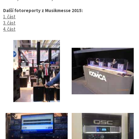
Další fotoreporty z Musikmesse 2015:
1. část
3. část
4. část