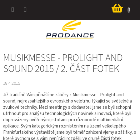
Přejít
Nákup
na
košík
obsah
MUSIKMESSE - PROLIGHT AND
SOUND 2015 / 2. ČÁST FOTEK
18.4.2015
Již tradičně Vám přinášíme záběry z Musikmesse - Prolight and
sound, nejrozsáhlejšího evropského veletrhu týkající se světelné a
zvukové techniky. Mezi meetingy s dodavateli jsme se byli schopni
utrhnout pro analýzu technologických novinek a inovací, které byli
doprovázeny ověřenými jistotami pro různorodé multimediální
aplikace. Svým kategorickým rozmístěním na území velkolepého
Frankfurtského výstaviště jsme byli téměř zahlceni vjemy a zážitky, o
které bychom se s vámi nyní rádi rozdělili ve druhé části fotek.