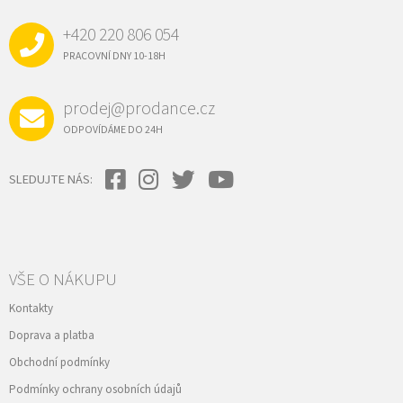
A
+420 220 806 054
T
Í
PRACOVNÍ DNY 10-18H
prodej@prodance.cz
ODPOVÍDÁME DO 24H
SLEDUJTE NÁS:
VŠE O NÁKUPU
Kontakty
Doprava a platba
Obchodní podmínky
Podmínky ochrany osobních údajů