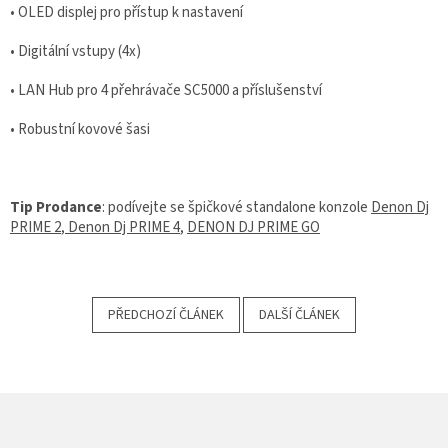
• OLED displej pro přístup k nastavení
• Digitální vstupy (4x)
• LAN Hub pro 4 přehrávače SC5000 a příslušenství
• Robustní kovové šasi
Tip Prodance
: podívejte se špičkové standalone konzole
Denon Dj
PRIME 2
,
Denon Dj PRIME 4
,
DENON DJ PRIME GO
PŘEDCHOZÍ ČLÁNEK
DALŠÍ ČLÁNEK
Z
Á
P