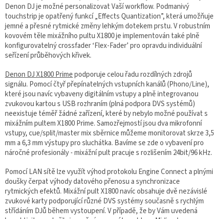
Denon DJ je možné personalizovat Vaší workflow. Podmanivý
touchstrip je opatřený funkcí „Effects Quantization”, která umožňuje
jemné a přesné rytmické změny lehkým dotekem prstu. V robustním
kovovém těle mixážního pultu X1800 je implementován také plně
konfigurovatelný crossfader ‘Flex-Fader’ pro opravdu individuální
seřízení průběhových křivek.
Denon DJ X1800 Prime
podporuje celou řadu rozdílných zdrojů
signálu. Pomocí čtyř přepínatelných vstupních kanálů (Phono/Line),
které jsou navíc vybaveny digitálním vstupy a plně integrovanou
zvukovou kartou s USB rozhraním (plná podpora DVS systémů)
neexistuje téměř žádné zařízení, které by nebylo možné používat s
mixážním pultem X1800 Prime. Samozřejmostí jsou dva mikrofonní
vstupy, cue/split/master mix sběrnice můžeme monitorovat skrze 3,5
mm a 6,3 mm výstupy pro sluchátka. Bavíme se zde o vybavení pro
náročné profesionály - mixážní pult pracuje s rozlišením 24bit/96 kHz.
Pomocí LAN sítě lze využít výhod protokolu Engine Connect a plnými
doušky čerpat výhody datového přenosu a synchronizace
rytmických efektů. Mixážní pult X1800 navíc obsahuje dvě nezávislé
zvukové karty podporující různé DVS systémy současně s rychlým
střídáním DJů během vystoupení. V případě, že by Vám uvedená