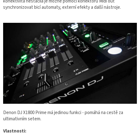
konektivita nestačila je možné pomocí konektoru Midi out
synchronizovat bicí automaty, externí efekty a další nástroje.
Denon DJ X1800 Prime má jedinou funkci - pomáhá na cestě za
ultimativním setem.
Vlastnosti: