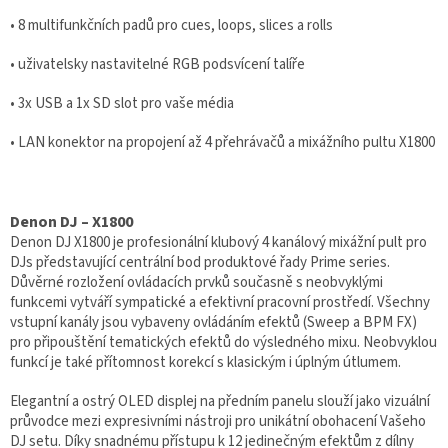
• 8 multifunkčních padů pro cues, loops, slices a rolls
• uživatelsky nastavitelné RGB podsvícení talíře
• 3x USB a 1x SD slot pro vaše média
• LAN konektor na propojení až 4 přehrávačů a mixážního pultu X1800
Denon DJ – X1800
Denon DJ X1800 je profesionální klubový 4 kanálový mixážní pult pro
DJs představující centrální bod produktové řady Prime series.
Důvěrné rozložení ovládacích prvků současně s neobvyklými
funkcemi vytváří sympatické a efektivní pracovní prostředí. Všechny
vstupní kanály jsou vybaveny ovládáním efektů (Sweep a BPM FX)
pro připouštění tematických efektů do výsledného mixu. Neobvyklou
funkcí je také přítomnost korekcí s klasickým i úplným útlumem.
Elegantní a ostrý OLED displej na předním panelu slouží jako vizuální
průvodce mezi expresivními nástroji pro unikátní obohacení Vašeho
DJ setu. Díky snadnému přístupu k 12 jedinečným efektům z dílny