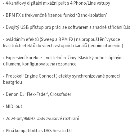
• 4-kanálový digitální mixážní pult s 4 Phono/Line vstupy
• BPM FX s frekvenčně řízenou funkcí ‘Band-Isolation’
• Dvojitý USB přístup pro práci se softwarem a snadné střídání DJs
• ovládáním efektů (Sweep a BPM FX) na propouštění vysoce
kvalitních efektů do všech vstupních kanálů (jedním otočením)
• Expresivní korekce – volitelné režimy: Klasický nebo s úplným
útlumem, konfigurovatelná rezonance
• Protokol ‘Engine Connect’, efekty synchronizované pomocí
beatgridu
• Denon DJ ‘Flex-Fader’, Crossfader
• MIDI out
• 2x 24-bit/96kHz USB zvukové rozhraní
• Plná kompatibilita s DVS Serato DJ