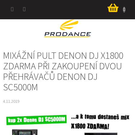
Přejít
Nákup
na
košík
obsah
MIXÁŽNÍ PULT DENON DJ X1800
ZDARMA PŘI ZAKOUPENÍ DVOU
PŘEHRÁVAČŮ DENON DJ
SC5000M
4.11.2019