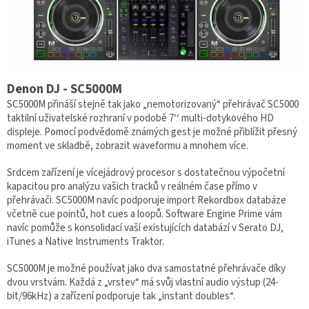
Denon DJ - SC5000M
SC5000M přináší stejně tak jako „nemotorizovaný“ přehrávač SC5000
taktilní uživatelské rozhraní v podobě 7‘‘ multi-dotykového HD
displeje. Pomocí podvědomě známých gest je možné přiblížit přesný
moment ve skladbě, zobrazit waveformu a mnohem více.
Srdcem zařízení je vícejádrový procesor s dostatečnou výpočetní
kapacitou pro analýzu vašich tracků v reálném čase přímo v
přehrávači. SC5000M navíc podporuje import Rekordbox databáze
včetně cue pointů, hot cues a loopů. Software Engine Prime vám
navíc pomůže s konsolidací vaší existujících databází v Serato DJ,
iTunes a Native Instruments Traktor.
SC5000M je možné používat jako dva samostatné přehrávače díky
dvou vrstvám. Každá z „vrstev“ má svůj vlastní audio výstup (24-
bit/96kHz) a zařízení podporuje tak „instant doubles“.