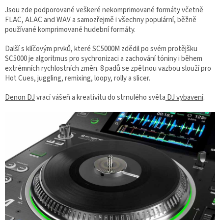
Jsou zde podporované veškeré nekomprimované formáty včetně
FLAC, ALAC and WAV a samozřejmě i všechny populární, běžně
používané komprimované hudební formáty.
Další s klíčovým prvků, které SC5000M zdědil po svém protějšku
SC5000 je algoritmus pro sychronizaci a zachování tóniny i během
extrémních rychlostních změn. 8 padů se zpětnou vazbou slouží pro
Hot Cues, juggling, remixing, loopy, rolly a slicer.
Denon DJ
vrací vášeň a kreativitu do strnulého světa
DJ vybavení
.