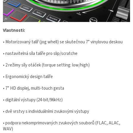
Vlastnosti:
• Motorizovaný talíř (jog whell) se skutečnou 7” vinylovou deskou
• nastavitelná síla talíře pro slip/scratche
• 2 režimy síly otáček (torque setting: low/high)
• Ergonomický design talíře
• 7” HD displej, multi-touch gesta
• digitální výstupy (24-bit/96kHz)
• dvě vrstvy s individuálními zvukovými výstupy
• podpora nekomprimovaných zvukových souborů (FLAC, ALAC,
WAV)