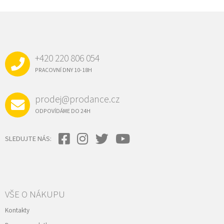
Z
Á
P
A
+420 220 806 054
T
Í
PRACOVNÍ DNY 10-18H
prodej@prodance.cz
ODPOVÍDÁME DO 24H
SLEDUJTE NÁS:
VŠE O NÁKUPU
Kontakty