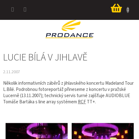
Přejít
Nákup
na
košík
obsah
LUCIE BÍLÁ V JIHLAVĚ
2.11.2007
Několik informativních záběrů z jihlavského koncertu Madeland Tour
L.Bílé. Podrobnou fotoreportáž přineseme z koncertu v pražské
Lucerně (13.11.2007); technický servis turné zajišťuje AUDIOBLUE
Tomáše Bartáka s line array systémem
RCF
TT+.