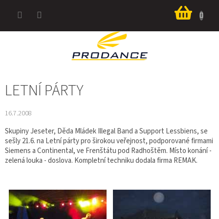
Přejít
Nákup
na
košík
obsah
LETNÍ PÁRTY
16.7.2008
Skupiny Jeseter, Děda Mládek Illegal Band a Support Lessbiens, se
sešly 21.6. na Letní párty pro širokou veřejnost, podporované firmami
Siemens a Continental, ve Frenštátu pod Radhoštěm. Místo konání -
zelená louka - doslova. Kompletní techniku dodala firma REMAK.