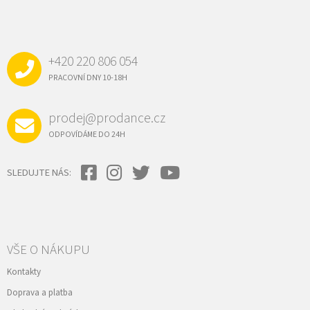
Z
Á
P
A
+420 220 806 054
T
Í
PRACOVNÍ DNY 10-18H
prodej@prodance.cz
ODPOVÍDÁME DO 24H
SLEDUJTE NÁS:
VŠE O NÁKUPU
Kontakty
Doprava a platba