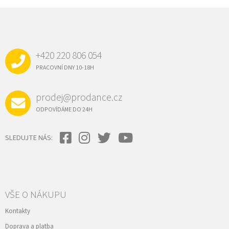
Z
Á
P
A
+420 220 806 054
T
Í
PRACOVNÍ DNY 10-18H
prodej@prodance.cz
ODPOVÍDÁME DO 24H
SLEDUJTE NÁS:
VŠE O NÁKUPU
Kontakty
Doprava a platba