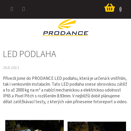
Přejít
Nákup
na
košík
obsah
LED PODLAHA
26.8.2013
Přivezli jsme do PRODANCE LED podlahu, která je určená k vnitřním,
tak i venkovním instalacím. Tato LED podlaha snese obrovskou zátěž
a to až 2000 kg na m² a nabízí mechanickou a elektrickou odolnost
IP65 a Pixel Pitch s rozlišením 8.93mm. V nejbližší době plánujeme
dělat zatěžkávací testy, z kterých vám přineseme fotoreport a video.