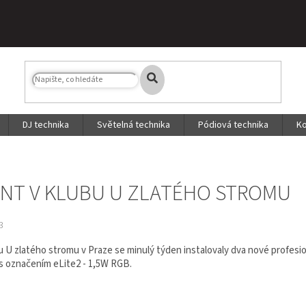
DJ technika
Světelná technika
Pódiová technika
Ko
NT V KLUBU U ZLATÉHO STROMU
3
u U zlatého stromu v Praze se minulý týden instalovaly dva nové profesi
s označením eLite2 - 1,5W RGB.