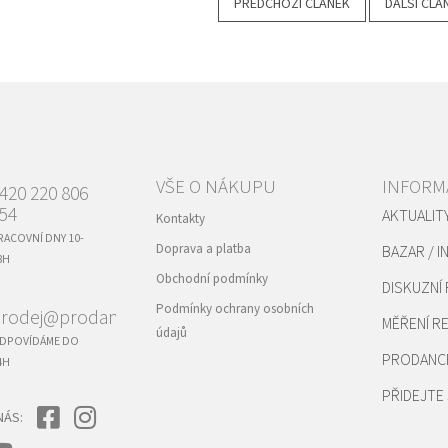
PŘEDCHOZÍ ČLÁNEK
DALŠÍ ČLÁ
VŠE O NÁKUPU
INFORM
420 220 806
54
AKTUALIT
Kontakty
RACOVNÍ DNY 10-
Doprava a platba
BAZAR / I
8H
Obchodní podmínky
DISKUZNÍ
Podmínky ochrany osobních
rodej@prodance.cz
MĚŘENÍ 
údajů
DPOVÍDÁME DO
PRODANC
4H
PŘIDEJTE 
NÁS: