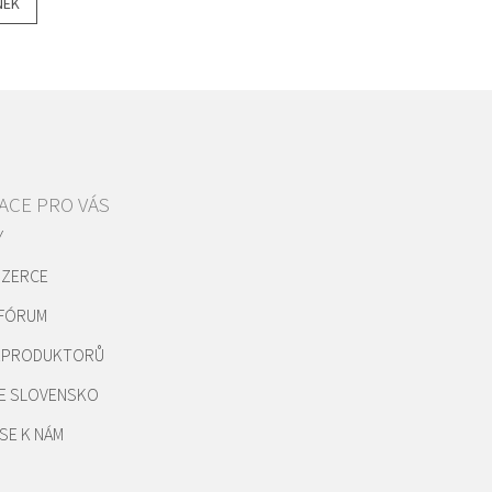
NEK
ACE PRO VÁS
Y
NZERCE
 FÓRUM
REPRODUKTORŮ
E SLOVENSKO
SE K NÁM