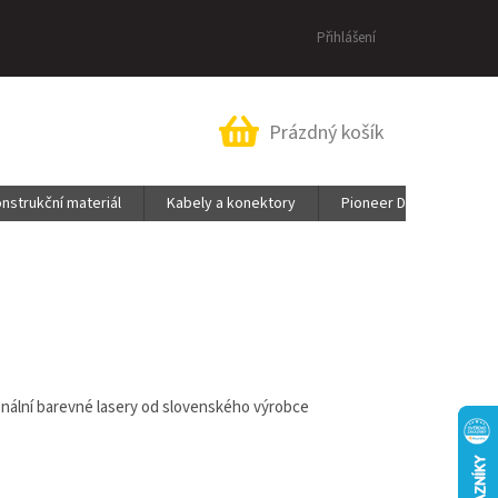
Přihlášení
Nákupní
Prázdný košík
košík
nstrukční materiál
Kabely a konektory
Pioneer DJ & AlphaThe
onální barevné lasery od slovenského výrobce