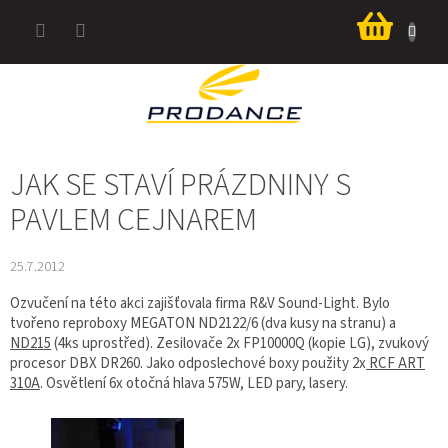
Přejít
Nákup
na
košík
obsah
JAK SE STAVÍ PRÁZDNINY S
PAVLEM CEJNAREM
25.7.2012
Ozvučení na této akci zajišťovala firma R&V Sound-Light. Bylo
tvořeno reproboxy MEGATON ND2122/6 (dva kusy na stranu) a
ND215
(4ks uprostřed). Zesilovače 2x FP10000Q (kopie LG), zvukový
procesor DBX DR260. Jako odposlechové boxy použity 2x
RCF ART
310A
. Osvětlení 6x otočná hlava 575W, LED pary, lasery.