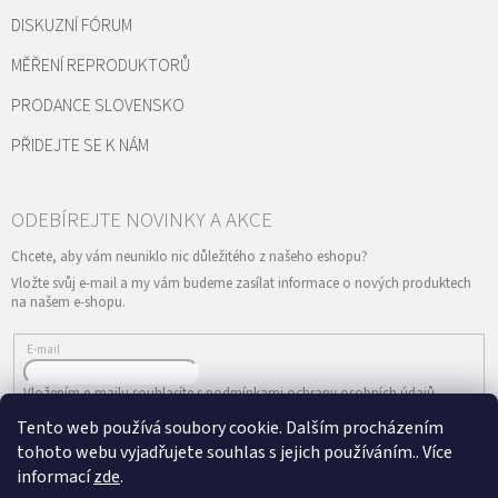
DISKUZNÍ FÓRUM
MĚŘENÍ REPRODUKTORŮ
PRODANCE SLOVENSKO
PŘIDEJTE SE K NÁM
Vložte svůj e-mail a my vám budeme zasílat informace o nových produktech
na našem e-shopu.
E-mail
Vložením e-mailu souhlasíte s
podmínkami ochrany osobních údajů
Tento web používá soubory cookie. Dalším procházením
PŘIHLÁSIT SE
tohoto webu vyjadřujete souhlas s jejich používáním.. Více
informací
zde
.