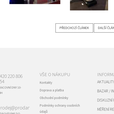
PŘEDCHOZÍ ČLÁNEK
DALŠÍ ČLÁ
VŠE O NÁKUPU
INFORM
420 220 806
54
AKTUALIT
Kontakty
RACOVNÍ DNY 10-
Doprava a platba
BAZAR / I
8H
Obchodní podmínky
DISKUZNÍ
Podmínky ochrany osobních
rodej@prodance.cz
MĚŘENÍ 
údajů
DPOVÍDÁME DO