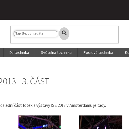
DJ technika
Světelná technika
Pódiová technika
Ko
2013 - 3. ČÁST
poslední část fotek z výstavy ISE 2013 v Amsterdamu je tady.