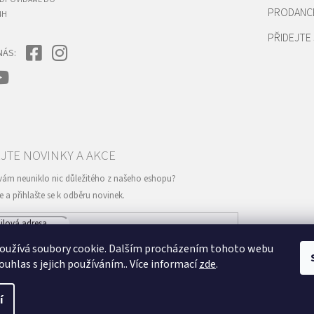
PRODANC
4H
PŘIDEJTE 
NÁS:
mailu souhlasíte s
podmínkami ochrany osobních údajů
oužívá soubory cookie. Dalším procházením tohoto webu
PŘIHLÁSIT
ouhlas s jejich používáním.. Více informací
zde
.
SE
í
Vytvořil Shoptet
va vyhrazena.