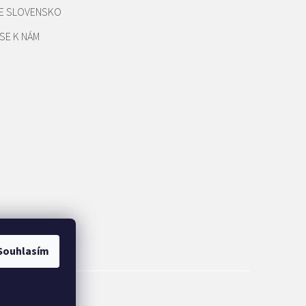
E SLOVENSKO
SE K NÁM
Souhlasím
&