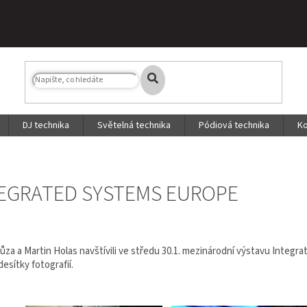
DJ technika
Světelná technika
Pódiová technika
Ko
EGRATED SYSTEMS EUROPE
růza a Martin Holas navštívili ve středu 30.1. mezinárodní výstavu Int
 desítky fotografií.