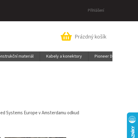
Přihlášení
Nákupní
Prázdný košík
košík
nstrukční materiál
Kabely a konektory
Pioneer DJ & AlphaThe
egrated Systems Europe v Amsterdamu odkud