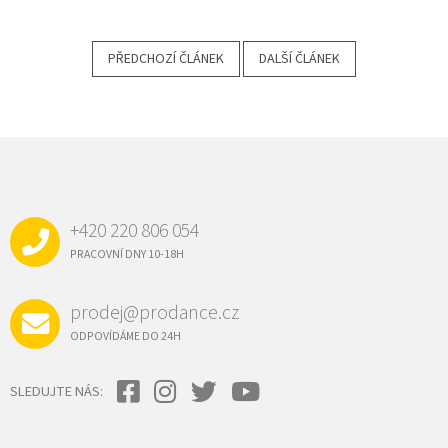
PŘEDCHOZÍ ČLÁNEK
DALŠÍ ČLÁNEK
Z
Á
P
A
+420 220 806 054
T
Í
PRACOVNÍ DNY 10-18H
prodej@prodance.cz
ODPOVÍDÁME DO 24H
SLEDUJTE NÁS: