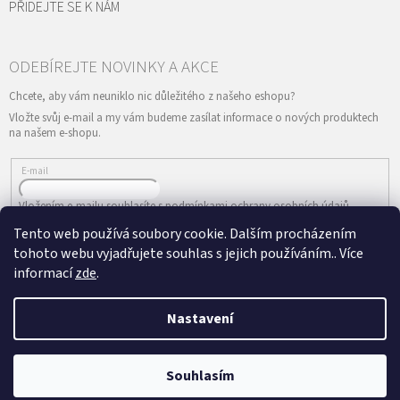
PŘIDEJTE SE K NÁM
Vložte svůj e-mail a my vám budeme zasílat informace o nových produktech
na našem e-shopu.
E-mail
Vložením e-mailu souhlasíte s
podmínkami ochrany osobních údajů
Tento web používá soubory cookie. Dalším procházením
PŘIHLÁSIT SE
tohoto webu vyjadřujete souhlas s jejich používáním.. Více
informací
zde
.
Nastavení
Vytvořil Shoptet
&
Copyright 2026
ePRODANCE.cz
. Všechna práva
Souhlasím
vyhrazena.