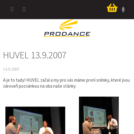
Přejít
Nákup
na
košík
obsah
HUVEL 13.9.2007
13.9.2007
A je to tady! HUVEL začal a my pro vás máme první snímky, které jsou
zároveň pozvánkou na oba naše stánky.