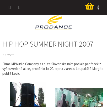
Přejít
Nákup
na
košík
obsah
HIP HOP SUMMER NIGHT 2007
6.9.2007
Firma MPAudio Company s.r.o. ze Slovenska nám poslala pár fotek z
výšeuvedené akce, proběhlo to 29. srpna v areálu koupaliště Margita
poblíž Levic.