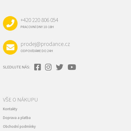
Á
P
A
+420 220 806 054
T
Í
PRACOVNÍ DNY 10-18H
prodej@prodance.cz
ODPOVÍDÁME DO 24H
SLEDUJTE NÁS:
VŠE O NÁKUPU
Kontakty
Doprava a platba
Obchodní podmínky