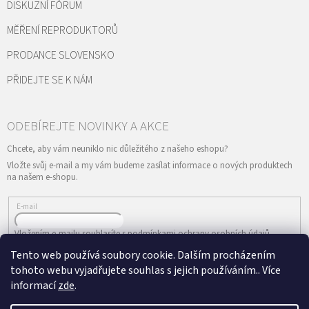
DISKUZNÍ FÓRUM
MĚŘENÍ REPRODUKTORŮ
PRODANCE SLOVENSKO
PŘIDEJTE SE K NÁM
Vložte svůj e-mail a my vám budeme zasílat informace o nových produktech
na našem e-shopu.
E-mail
Vložením e-mailu souhlasíte s
podmínkami ochrany osobních údajů
Tento web používá soubory cookie. Dalším procházením
PŘIHLÁSIT SE
tohoto webu vyjadřujete souhlas s jejich používáním.. Více
informací
zde
.