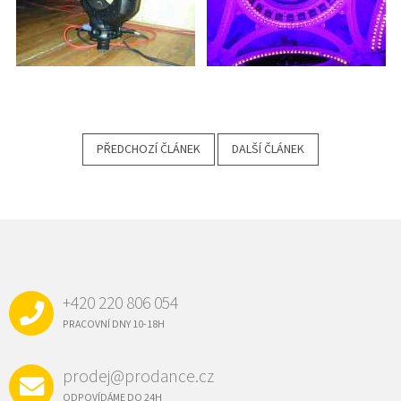
PŘEDCHOZÍ ČLÁNEK
DALŠÍ ČLÁNEK
Z
Á
P
A
+420 220 806 054
T
Í
PRACOVNÍ DNY 10-18H
prodej@prodance.cz
ODPOVÍDÁME DO 24H