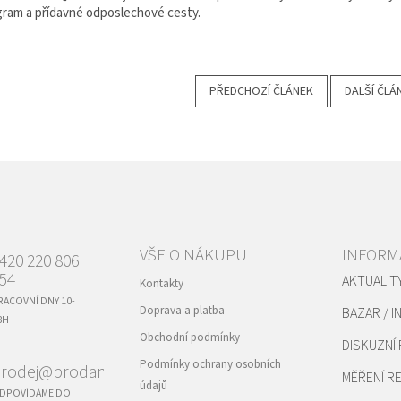
ram a přídavné odposlechové cesty.
PŘEDCHOZÍ ČLÁNEK
DALŠÍ ČLÁ
VŠE O NÁKUPU
INFORM
420 220 806
54
AKTUALIT
Kontakty
RACOVNÍ DNY 10-
Doprava a platba
BAZAR / I
8H
Obchodní podmínky
DISKUZNÍ
Podmínky ochrany osobních
rodej@prodance.cz
MĚŘENÍ 
údajů
DPOVÍDÁME DO