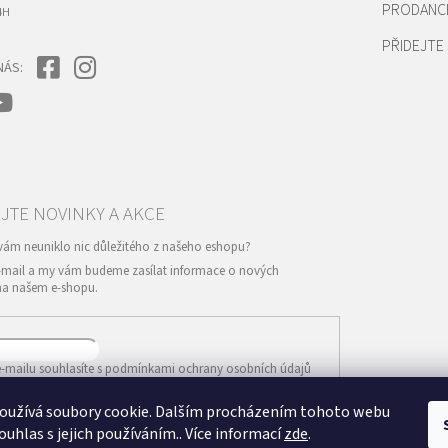
PRODANC
4H
PŘIDEJTE 
NÁS:
e-mail a my vám budeme zasílat informace o nových
na našem e-shopu.
-mailu souhlasíte s
podmínkami ochrany osobních údajů
oužívá soubory cookie. Dalším procházením tohoto webu
IT SE
ouhlas s jejich používáním.. Více informací
zde
.