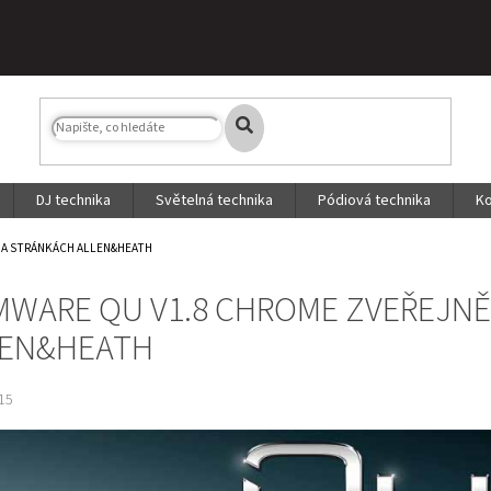
DJ technika
Světelná technika
Pódiová technika
Ko
NA STRÁNKÁCH ALLEN&HEATH
MWARE QU V1.8 CHROME ZVEŘEJN
LEN&HEATH
15