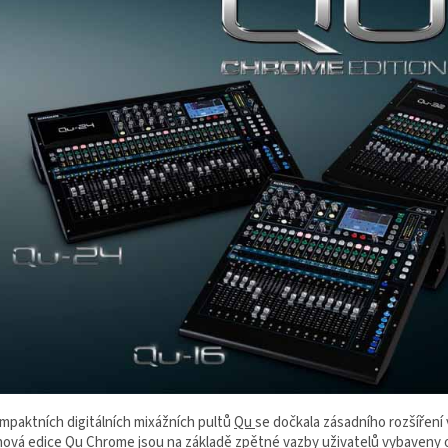
mpaktních digitálních mixážních pultů
Qu
se dočkala zásadního rozšíření
 nová edice Qu Chrome jsou na základě zpětné vazby uživatelů vybaveny o