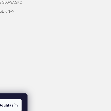
E SLOVENSKO
SE K NÁM
Souhlasím