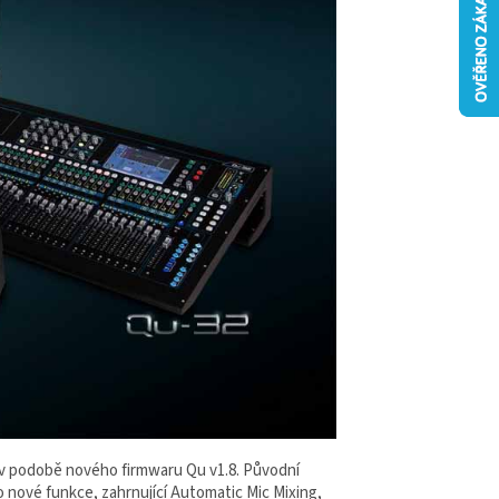
 v podobě nového firmwaru Qu v1.8. Původní
 nové funkce, zahrnující Automatic Mic Mixing,