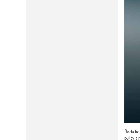
P
A
N
E
L
Řada ko
pulty a