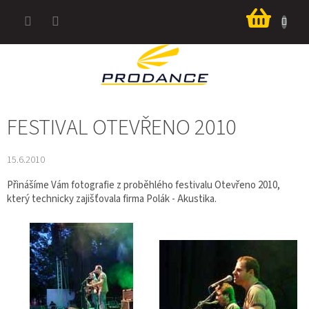
Přejít
Nákup
na
košík
obsah
FESTIVAL OTEVŘENO 2010
15.6.2010
Přinášíme Vám fotografie z proběhlého festivalu Otevřeno 2010,
který technicky zajišťovala firma Polák - Akustika.