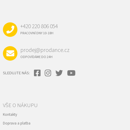
Z
Á
P
A
+420 220 806 054
T
Í
PRACOVNÍ DNY 10-18H
prodej@prodance.cz
ODPOVÍDÁME DO 24H
SLEDUJTE NÁS:
VŠE O NÁKUPU
Kontakty
Doprava a platba