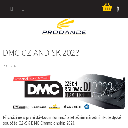
Přejít
Nákup
na
košík
obsah
DMC CZ AND SK 2023
23.8.2023
Přicházíme s první dávkou informací o letošním národním kole djské
soutěže CZ/SK DMC Championship 2023.