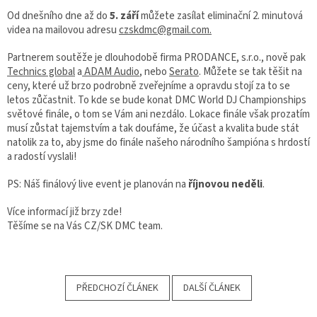
Od dnešního dne až do
5. září
můžete zasílat eliminační 2. minutová
videa na mailovou adresu
czskdmc@gmail.com.
Partnerem soutěže je dlouhodobě firma PRODANCE, s.r.o., nově pak
Technics global
a
ADAM Audio
, nebo
Serato
. Můžete se tak těšit na
ceny, které už brzo podrobně zveřejníme a opravdu stojí za to se
letos zůčastnit. To kde se bude konat DMC World DJ Championships
světové finále, o tom se Vám ani nezdálo. Lokace finále však prozatím
musí zůstat tajemstvím a tak doufáme, že účast a kvalita bude stát
natolik za to, aby jsme do finále našeho národního šampióna s hrdostí
a radostí vyslali!
PS: Náš finálový live event je planován na
říjnovou neděli
.
Více informací již brzy zde!
Těšíme se na Vás CZ/SK DMC team.
PŘEDCHOZÍ ČLÁNEK
DALŠÍ ČLÁNEK