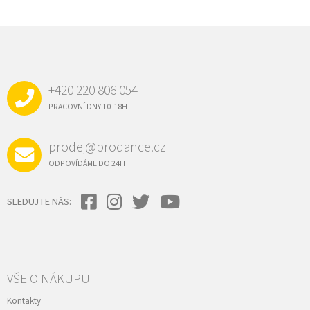
Z
Á
P
A
+420 220 806 054
T
Í
PRACOVNÍ DNY 10-18H
prodej@prodance.cz
ODPOVÍDÁME DO 24H
SLEDUJTE NÁS:
VŠE O NÁKUPU
Kontakty