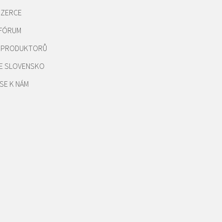
NZERCE
 FÓRUM
REPRODUKTORŮ
E SLOVENSKO
SE K NÁM