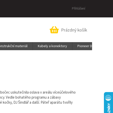
Přihlášení
Nákupní
Prázdný košík
košík
nstrukční materiál
Kabely a konektory
Pioneer DJ & AlphaThe
lubočec uskutečnila oslava v areálu víceúčelového
gency. Vedle bohatého programu a zábavy
kočky, DJ Šindlář a další. Páteř aparátu tvořily