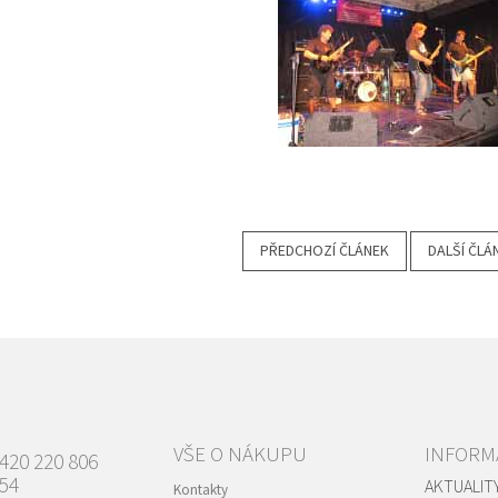
PŘEDCHOZÍ ČLÁNEK
DALŠÍ ČLÁ
VŠE O NÁKUPU
INFORM
420 220 806
54
AKTUALIT
Kontakty