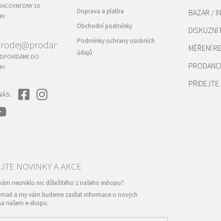
RACOVNÍ DNY 10-
Doprava a platba
BAZAR / I
8H
Obchodní podmínky
DISKUZNÍ
Podmínky ochrany osobních
rodej@prodance.cz
MĚŘENÍ 
údajů
DPOVÍDÁME DO
PRODANC
4H
PŘIDEJTE 
NÁS:
e-mail a my vám budeme zasílat informace o nových
na našem e-shopu.