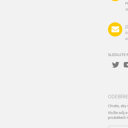
P
1
p
O
2
SLEDUJTE 
Vložte svůj 
produktech 