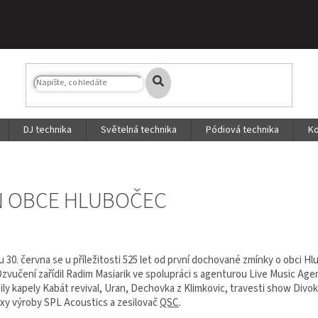
DJ technika
Světelná technika
Pódiová technika
Ko
N OBCE HLUBOČEC
 30. června se u příležitosti 525 let od první dochované zmínky o obci H
 Ozvučení zařídil Radim Masiarik ve spolupráci s agenturou Live Music A
ly kapely Kabát revival, Uran, Dechovka z Klimkovic, travesti show Divoké 
xy výroby SPL Acoustics a zesilovač
QSC
.