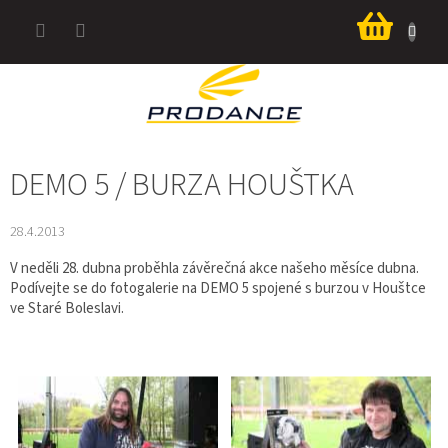
Přejít
Nákup
na
košík
obsah
DEMO 5 / BURZA HOUŠTKA
28.4.2013
V neděli 28. dubna proběhla závěrečná akce našeho měsíce dubna.
Podívejte se do fotogalerie na DEMO 5 spojené s burzou v Houštce
ve Staré Boleslavi.