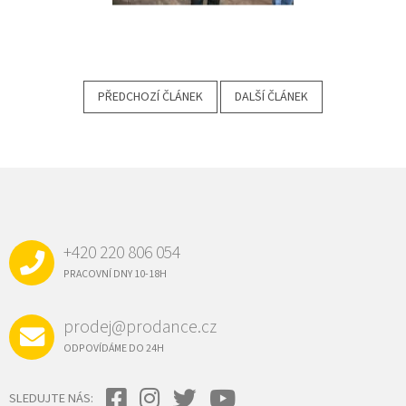
PŘEDCHOZÍ ČLÁNEK
DALŠÍ ČLÁNEK
Z
Á
P
A
+420 220 806 054
T
Í
PRACOVNÍ DNY 10-18H
prodej@prodance.cz
ODPOVÍDÁME DO 24H
SLEDUJTE NÁS: