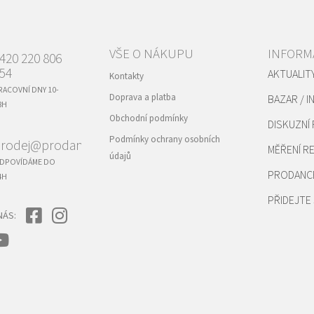
VŠE O NÁKUPU
INFORM
420 220 806
54
AKTUALIT
Kontakty
RACOVNÍ DNY 10-
Doprava a platba
BAZAR / I
8H
Obchodní podmínky
DISKUZNÍ
Podmínky ochrany osobních
rodej@prodance.cz
MĚŘENÍ 
údajů
DPOVÍDÁME DO
PRODANC
4H
PŘIDEJTE 
NÁS: