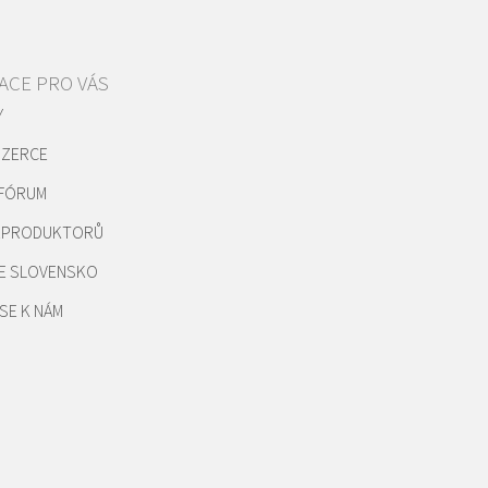
ACE PRO VÁS
Y
NZERCE
 FÓRUM
REPRODUKTORŮ
E SLOVENSKO
SE K NÁM