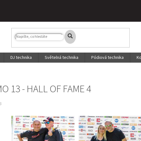
DJ technika
Světelná technika
Pódiová technika
Ko
O 13 - HALL OF FAME 4
8