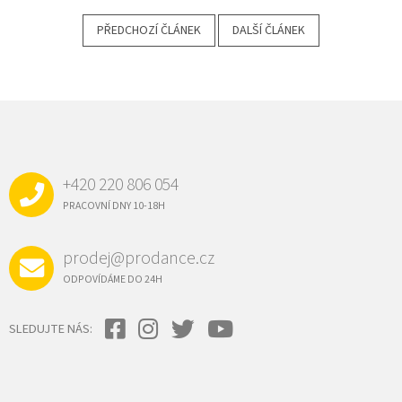
PŘEDCHOZÍ ČLÁNEK
DALŠÍ ČLÁNEK
Z
Á
P
A
+420 220 806 054
T
Í
PRACOVNÍ DNY 10-18H
prodej@prodance.cz
ODPOVÍDÁME DO 24H
SLEDUJTE NÁS: