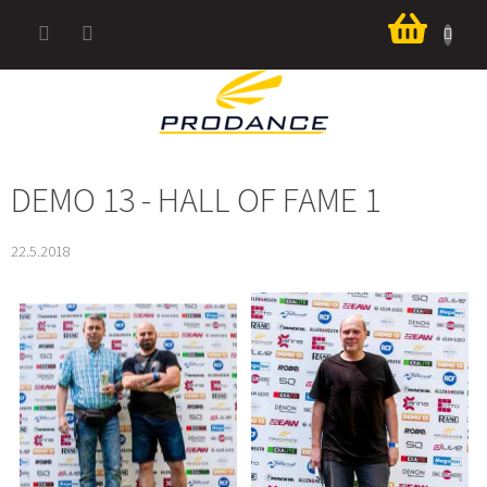
Přejít
Nákup
na
košík
obsah
DEMO 13 - HALL OF FAME 1
22.5.2018