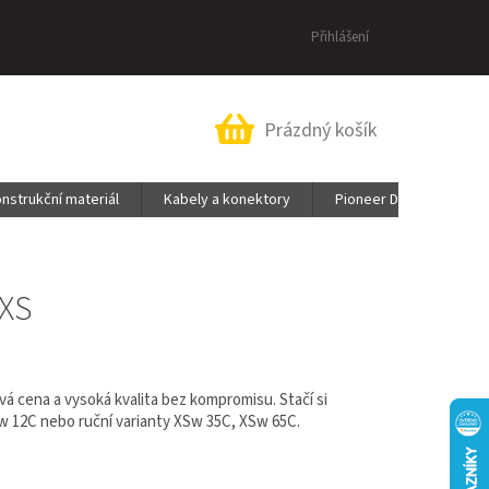
Přihlášení
Nákupní
Prázdný košík
košík
nstrukční materiál
Kabely a konektory
Pioneer DJ & AlphaThe
XS
ivá cena a vysoká kvalita bez kompromisu. Stačí si
w 12C nebo ruční varianty XSw 35C, XSw 65C.