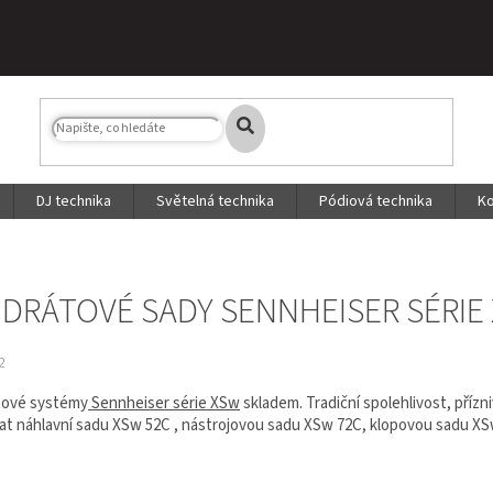
DJ technika
Světelná technika
Pódiová technika
Ko
DRÁTOVÉ SADY SENNHEISER SÉRIE 
2
tové systémy
Sennheiser série XSw
skladem. Tradiční spolehlivost, přízn
rat náhlavní sadu XSw 52C , nástrojovou sadu XSw 72C, klopovou sadu XS