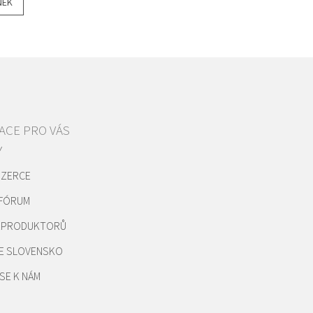
NEK
ACE PRO VÁS
Y
NZERCE
 FÓRUM
REPRODUKTORŮ
E SLOVENSKO
SE K NÁM