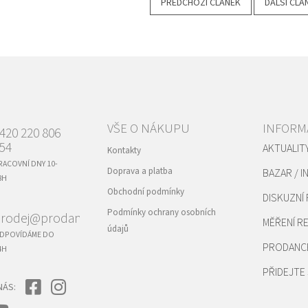
PŘEDCHOZÍ ČLÁNEK
DALŠÍ ČLÁ
VŠE O NÁKUPU
INFORM
420 220 806
54
AKTUALIT
Kontakty
RACOVNÍ DNY 10-
Doprava a platba
BAZAR / I
8H
Obchodní podmínky
DISKUZNÍ
Podmínky ochrany osobních
rodej@prodance.cz
MĚŘENÍ 
údajů
DPOVÍDÁME DO
PRODANC
4H
PŘIDEJTE 
NÁS: