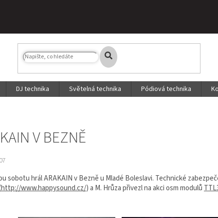
DJ technika
Světelná technika
Pódiová technika
Ko
KAIN V BEZNĚ
07
ou sobotu hrál ARAKAIN v Bezně u Mladé Boleslavi. Technické zabezpeče
(
http://www.happysound.cz/
) a M. Hrůza přivezl na akci osm modulů
TTL