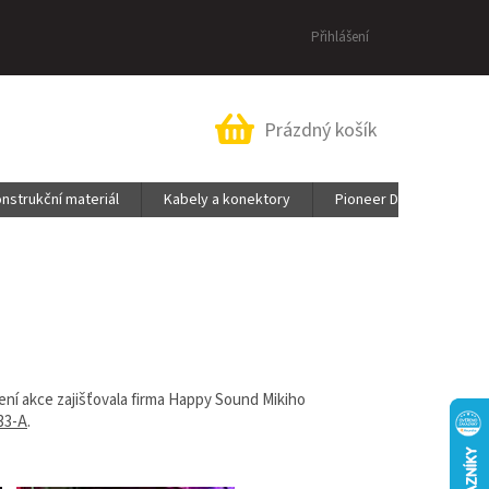
Přihlášení
Nákupní
Prázdný košík
košík
nstrukční materiál
Kabely a konektory
Pioneer DJ & AlphaThe
ní akce zajišťovala firma Happy Sound Mikiho
33-A
.