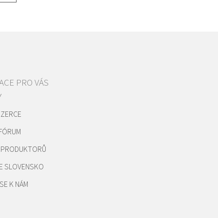
ACE PRO VÁS
Y
NZERCE
 FÓRUM
REPRODUKTORŮ
E SLOVENSKO
SE K NÁM