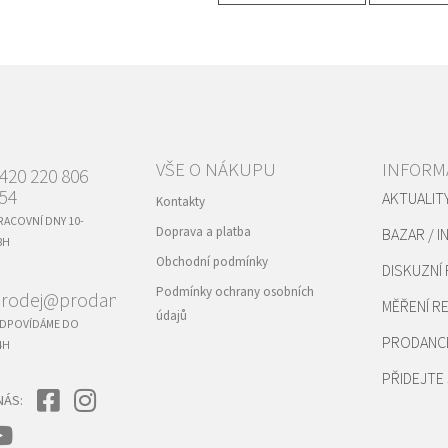
VŠE O NÁKUPU
INFORM
420 220 806
54
AKTUALIT
Kontakty
RACOVNÍ DNY 10-
Doprava a platba
BAZAR / I
8H
Obchodní podmínky
DISKUZNÍ
Podmínky ochrany osobních
rodej@prodance.cz
MĚŘENÍ 
údajů
DPOVÍDÁME DO
PRODANC
4H
PŘIDEJTE 
NÁS: