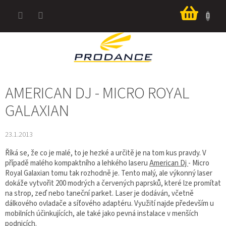
Přejít
Nákup
na
košík
obsah
AMERICAN DJ - MICRO ROYAL
GALAXIAN
23.1.2013
Říká se, že co je malé, to je hezké a určitě je na tom kus pravdy. V
případě malého kompaktního a lehkého laseru
American Dj
- Micro
Royal Galaxian tomu tak rozhodně je. Tento malý, ale výkonný laser
dokáže vytvořit 200 modrých a červených paprsků, které lze promítat
na strop, zeď nebo taneční parket. Laser je dodáván, včetně
dálkového ovladače a síťového adaptéru. Využití najde především u
mobilních účinkujících, ale také jako pevná instalace v menších
podnicích.