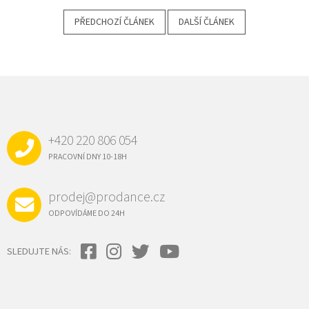
PŘEDCHOZÍ ČLÁNEK
DALŠÍ ČLÁNEK
Z
Á
P
A
+420 220 806 054
T
Í
PRACOVNÍ DNY 10-18H
prodej@prodance.cz
ODPOVÍDÁME DO 24H
SLEDUJTE NÁS: