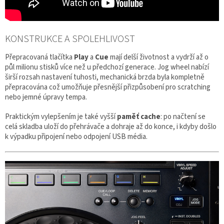
KONSTRUKCE A SPOLEHLIVOST
Přepracovaná tlačítka
Play
a
Cue
mají delší životnost a vydrží až o
půl milionu stisků více než u předchozí generace. Jog wheel nabízí
širší rozsah nastavení tuhosti, mechanická brzda byla kompletně
přepracována což umožňuje přesnější přizpůsobení pro scratching
nebo jemné úpravy tempa.
Praktickým vylepšením je také vyšší
paměť cache
: po načtení se
celá skladba uloží do přehrávače a dohraje až do konce, i kdyby došlo
k výpadku připojení nebo odpojení USB média.