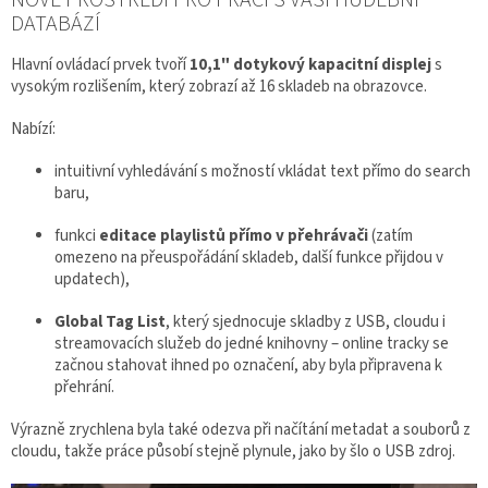
NOVÉ PROSTŘEDÍ PRO PRÁCI S VAŠÍ HUDEBNÍ
DATABÁZÍ
Hlavní ovládací prvek tvoří
10,1" dotykový kapacitní displej
s
vysokým rozlišením, který zobrazí až 16 skladeb na obrazovce.
Nabízí:
intuitivní vyhledávání s možností vkládat text přímo do search
baru,
funkci
editace playlistů přímo v přehrávači
(zatím
omezeno na přeuspořádání skladeb, další funkce přijdou v
updatech),
Global Tag List
, který sjednocuje skladby z USB, cloudu i
streamovacích služeb do jedné knihovny – online tracky se
začnou stahovat ihned po označení, aby byla připravena k
přehrání.
Výrazně zrychlena byla také odezva při načítání metadat a souborů z
cloudu, takže práce působí stejně plynule, jako by šlo o USB zdroj.