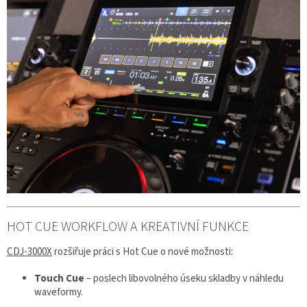
HOT CUE WORKFLOW A KREATIVNÍ FUNKCE
CDJ-3000X
rozšiřuje práci s Hot Cue o nové možnosti:
Touch Cue
– poslech libovolného úseku skladby v náhledu
waveformy.