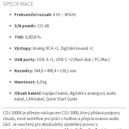
SPECIFIKACE
Frekvenční rozsah:
4 Hz – 40 kHz
S/N poměr:
115 dB
THD:
0,0018 %
Výstupy:
Analog RCA ×1, Digitální koaxiál ×1
USB porty:
USB-A ×1, USB-C ×2 (flash disk / PC/Mac)
Rozměry:
344,6 × 490,4 × 130,1 mm
Hmotnost:
6,0 kg
Obsah balení:
napájecí kabel, digitální a analogový audio
kabel, LAN kabel, Quick Start Guide
CDJ-3000X je přímým nástupcem CDJ-3000, který přidává podporu
cloudu, nové workflow pro práci s hudbou a přepracovanou audio
část. Je navržený pro dlouhodobý spolehlivý provoz v