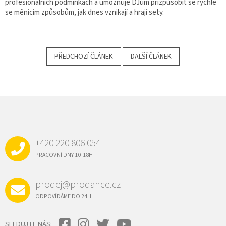
profesionálních podmínkách a umožňuje DJům přizpůsobit se rychle
se měnícím způsobům, jak dnes vznikají a hrají sety.
PŘEDCHOZÍ ČLÁNEK
DALŠÍ ČLÁNEK
Z
Á
P
A
+420 220 806 054
T
Í
PRACOVNÍ DNY 10-18H
prodej@prodance.cz
ODPOVÍDÁME DO 24H
SLEDUJTE NÁS: