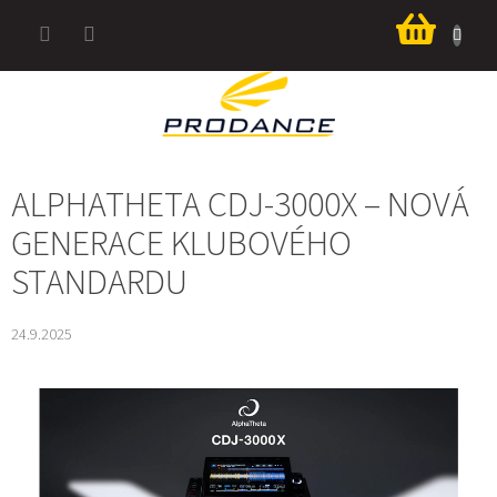
Přejít
Nákup
na
košík
obsah
ALPHATHETA CDJ-3000X – NOVÁ
GENERACE KLUBOVÉHO
STANDARDU
24.9.2025