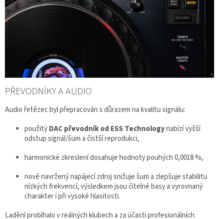
PŘEVODNÍKY A AUDIO
Audio řetězec byl přepracován s důrazem na kvalitu signálu:
použitý
DAC převodník od ESS Technology
nabízí vyšší
odstup signál/šum a čistší reprodukci,
harmonické zkreslení dosahuje hodnoty pouhých 0,0018 %,
nově navržený napájecí zdroj snižuje šum a zlepšuje stabilitu
nízkých frekvencí, výsledkem jsou čitelné basy a vyrovnaný
charakter i při vysoké hlasitosti.
Ladění probíhalo v reálných klubech a za účasti profesionálních