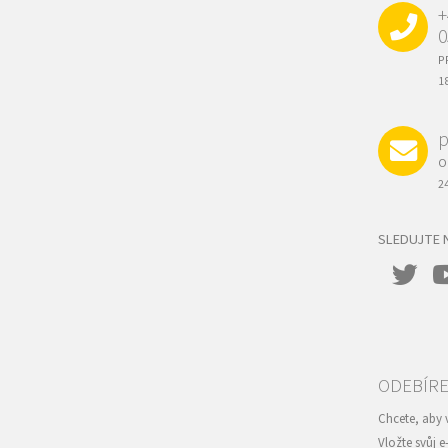
T
+
Í
0
P
1
p
O
2
SLEDUJTE 
Vložte svůj 