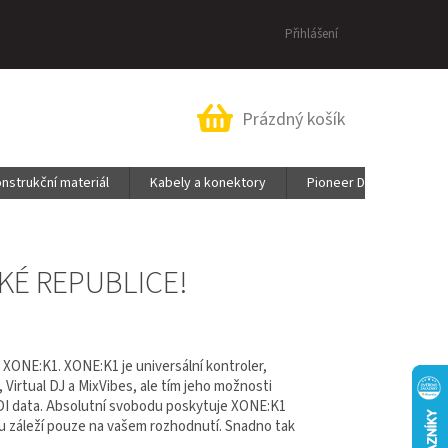
Přihlášení
Nákupní
Prázdný košík
košík
nstrukční materiál
Kabely a konektory
Pioneer DJ & AlphaThe
KÉ REPUBLICE!
ONE:K1. XONE:K1 je universální kontroler,
 Virtual DJ a MixVibes, ale tím jeho možnosti
MIDI data. Absolutní svobodu poskytuje XONE:K1
u záleží pouze na vašem rozhodnutí. Snadno tak