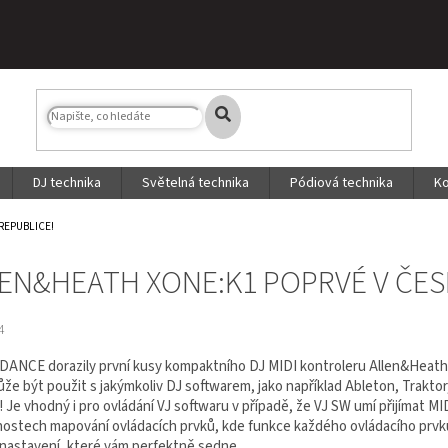
DJ technika
Světelná technika
Pódiová technika
Ko
REPUBLICE!
EN&HEATH XONE:K1 POPRVÉ V ČES
4
ANCE dorazily první kusy kompaktního DJ MIDI kontroleru Allen&Heath X
že být použit s jakýmkoliv DJ softwarem, jako například Ableton, Traktor,
! Je vhodný i pro ovládání VJ softwaru v případě, že VJ SW umí přijímat 
nostech mapování ovládacích prvků, kde funkce každého ovládacího prvk
e nastavení, které vám perfektně sedne.