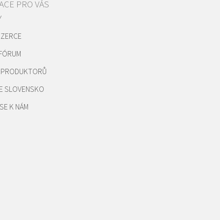
ACE PRO VÁS
Y
NZERCE
 FÓRUM
REPRODUKTORŮ
E SLOVENSKO
SE K NÁM