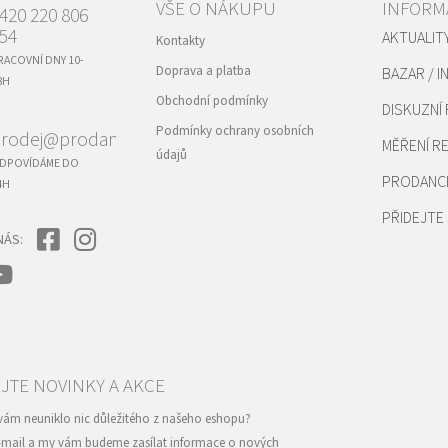
VŠE O NÁKUPU
INFORM
420 220 806
54
AKTUALIT
Kontakty
RACOVNÍ DNY 10-
Doprava a platba
BAZAR / I
8H
Obchodní podmínky
DISKUZNÍ
Podmínky ochrany osobních
rodej@prodance.cz
MĚŘENÍ 
údajů
DPOVÍDÁME DO
PRODANC
4H
PŘIDEJTE 
NÁS:
e-mail a my vám budeme zasílat informace o nových