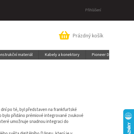
Přihlášení
Nákupní
Prázdný košík
košík
nstrukční materiál
Kabely a konektory
Pioneer DJ & AlphaThe
4 dní po té, byl představen na frankfurtské
ho bylo přidáno prémiové integrované zvukové
, které umožnuje snadnou integraci do
ého světa digitálního DJingu, který je v