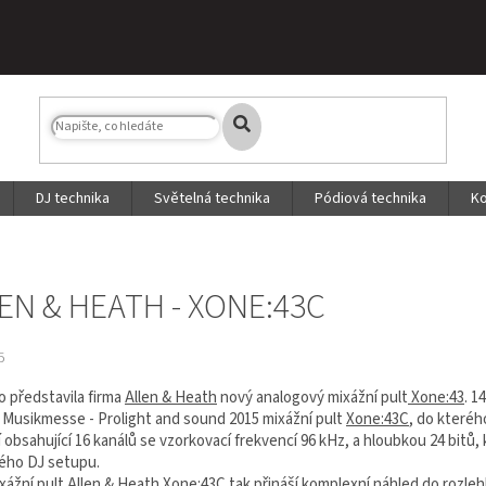
DJ technika
Světelná technika
Pódiová technika
Ko
EN & HEATH - XONE:43C
5
 představila firma
Allen & Heath
nový analogový mixážní pult
Xone:43
. 1
 Musikmesse - Prolight and sound 2015 mixážní pult
Xone:43C
, do které
 obsahující 16 kanálů se vzorkovací frekvencí 96 kHz, a hloubkou 24 bitů
ného DJ setupu.
xážní pult
Allen & Heath Xone:43C
tak přináší komplexní náhled do rozlehl