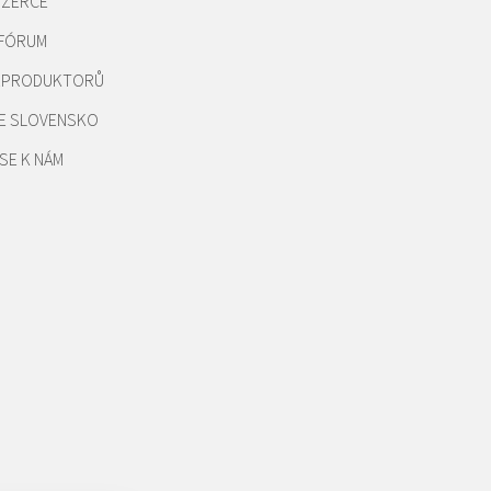
NZERCE
 FÓRUM
REPRODUKTORŮ
E SLOVENSKO
SE K NÁM