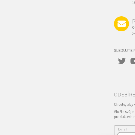
1
p
O
2
SLEDUJTE 
Vložte svůj 
produktech 
E-mail