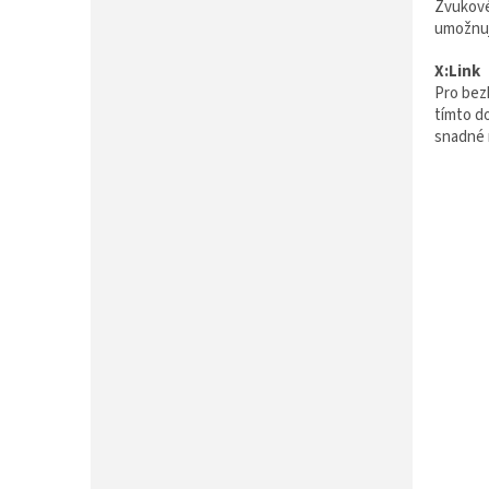
Zvukové
umožnuj
X:Link
Pro bez
tímto d
snadné 