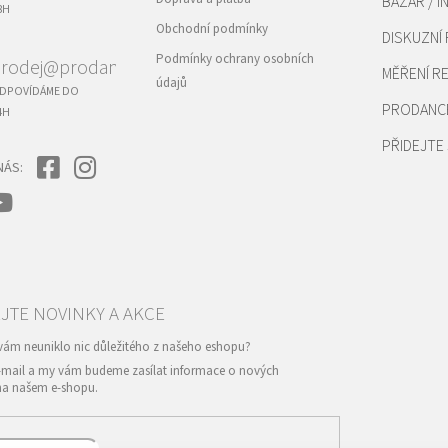
BAZAR / I
8H
Obchodní podmínky
DISKUZNÍ
Podmínky ochrany osobních
rodej@prodance.cz
MĚŘENÍ 
údajů
DPOVÍDÁME DO
PRODANC
4H
PŘIDEJTE 
NÁS:
e-mail a my vám budeme zasílat informace o nových
na našem e-shopu.