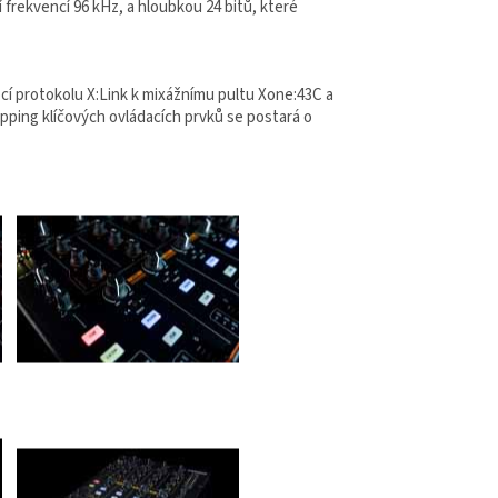
frekvencí 96 kHz, a hloubkou 24 bitů, které
í protokolu X:Link k mixážnímu pultu Xone:43C a
pping klíčových ovládacích prvků se postará o