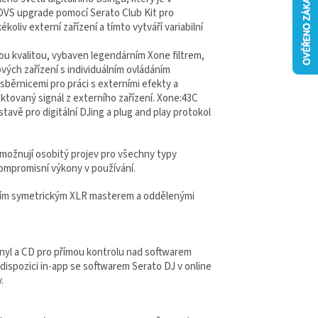
DVS upgrade pomocí Serato Club Kit pro
oliv externí zařízení a tímto vytváří variabilní
vou kvalitou, vybaven legendárním Xone filtrem,
ých zařízení s individuálním ovládáním
sběrnicemi pro práci s externími efekty a
ektovaný signál z externího zařízení. Xone:43C
tavě pro digitální DJing a plug and play protokol
umožnují osobitý projev pro všechny typy
ompromisní výkony v používání.
itním symetrickým XLR masterem a oddělenými
nyl a CD pro přímou kontrolu nad softwarem
dispozici in-app se softwarem Serato DJ v online
.