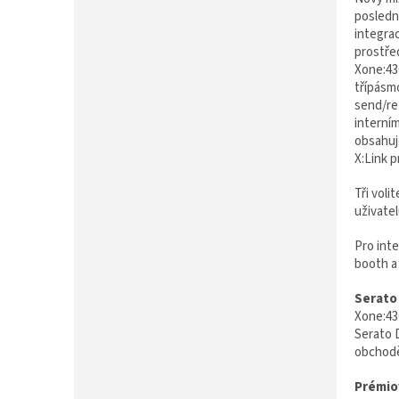
P
posledn
A
integrac
N
prostřed
E
Xone:43C
L
třípásm
send/ret
interním
obsahuje
X:Link p
Tři vol
uživate
Pro int
booth a
Serato
Xone:43
Serato D
obchodě
Prémio