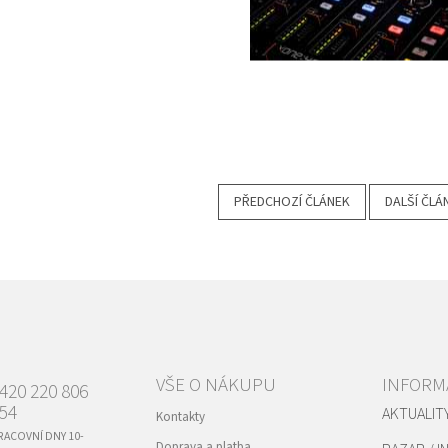
PŘEDCHOZÍ ČLÁNEK
DALŠÍ ČLÁ
VŠE O NÁKUPU
INFORM
420 220 806
54
AKTUALIT
Kontakty
RACOVNÍ DNY 10-
Doprava a platba