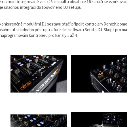
 rozhraní integrované v mixážním pultu obsahuje 16 kanálů se vzorkovací 
e snadnou integraci do libovolného DJ setupu.
konkurenčně modulární DJ sestavu stačí připojit kontrolery Xone:K pomoc
osáhnout snadného přístupu k funkcím softwaru Serato DJ. Skript pro ma
naprogramování kontroleru pro kanály 1 až 4.