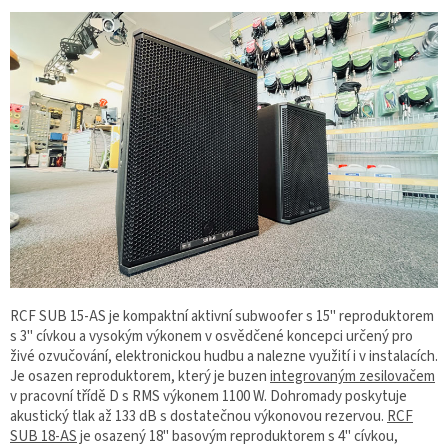
RCF SUB 15-AS je kompaktní aktivní subwoofer s 15" reproduktorem
s 3'' cívkou a vysokým výkonem v osvědčené koncepci určený pro
živé ozvučování, elektronickou hudbu a nalezne využití i v instalacích.
Je osazen reproduktorem, který je buzen
integrovaným zesilovačem
v pracovní třídě D s RMS výkonem 1100 W. Dohromady poskytuje
akustický tlak až 133 dB s dostatečnou výkonovou rezervou.
RCF
SUB 18-AS
je osazený 18" basovým reproduktorem s 4" cívkou,