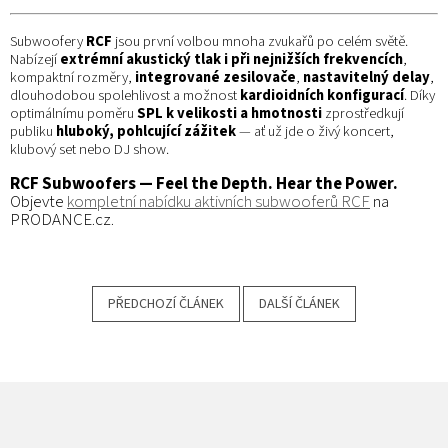
Subwoofery
RCF
jsou první volbou mnoha zvukařů po celém světě.
Nabízejí
extrémní akustický tlak i při nejnižších frekvencích
,
kompaktní rozměry,
integrované zesilovače
,
nastavitelný delay
,
dlouhodobou spolehlivost a možnost
kardioidních konfigurací
. Díky
optimálnímu poměru
SPL k velikosti a hmotnosti
zprostředkují
publiku
hluboký, pohlcující zážitek
— ať už jde o živý koncert,
klubový set nebo DJ show.
RCF Subwoofers — Feel the Depth. Hear the Power.
Objevte
kompletní nabídku aktivních subwooferů RCF
na
PRODANCE.cz.
PŘEDCHOZÍ ČLÁNEK
DALŠÍ ČLÁNEK
Z
Á
P