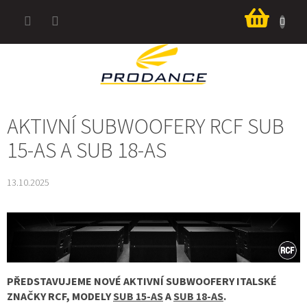
Přejít
Nákup
na
košík
obsah
AKTIVNÍ SUBWOOFERY RCF SUB
15-AS A SUB 18-AS
13.10.2025
PŘEDSTAVUJEME NOVÉ AKTIVNÍ SUBWOOFERY ITALSKÉ
ZNAČKY RCF, MODELY
SUB 15-AS
A
SUB 18-AS
.