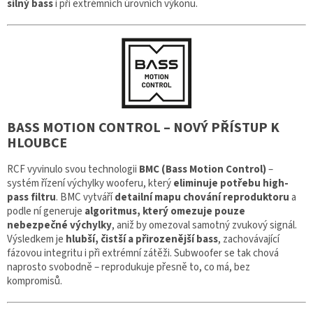
silný bass
i při extrémních úrovních výkonu.
BASS MOTION CONTROL – NOVÝ PŘÍSTUP K
HLOUBCE
RCF vyvinulo svou technologii
BMC (Bass Motion Control)
–
systém řízení výchylky wooferu, který
eliminuje potřebu high-
pass filtru
. BMC vytváří
detailní mapu chování reproduktoru
a
podle ní generuje
algoritmus, který omezuje pouze
nebezpečné výchylky
, aniž by omezoval samotný zvukový signál.
Výsledkem je
hlubší, čistší a přirozenější bass
, zachovávající
fázovou integritu i při extrémní zátěži. Subwoofer se tak chová
naprosto svobodně – reprodukuje přesně to, co má, bez
kompromisů.