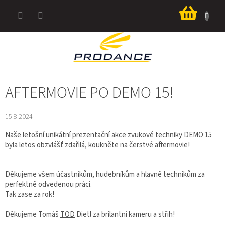
Přejít
Nákup
na
košík
obsah
AFTERMOVIE PO DEMO 15!
15.8.2024
Naše letošní unikátní prezentační akce zvukové techniky
DEMO 15
byla letos obzvlášť zdařilá, koukněte na čerstvé aftermovie!
Děkujeme všem účastníkům, hudebníkům a hlavně technikům za
perfektně odvedenou práci.
Tak zase za rok!
Děkujeme Tomáš
TOD
Dietl za brilantní kameru a střih!