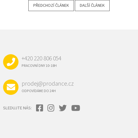
PŘEDCHOZÍ ČLÁNEK
DALŠÍ ČLÁNEK
Z
Á
P
A
+420 220 806 054
T
Í
PRACOVNÍ DNY 10-18H
prodej@prodance.cz
ODPOVÍDÁME DO 24H
SLEDUJTE NÁS: