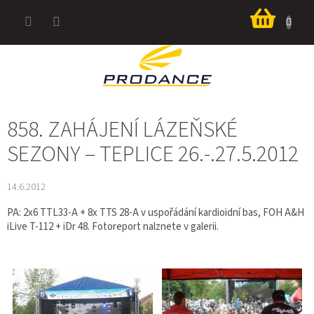
Přejít
Nákup
na
košík
obsah
858. ZAHÁJENÍ LÁZEŇSKÉ
SEZONY – TEPLICE 26.-.27.5.2012
14.6.2012
PA: 2x6 TTL33-A + 8x TTS 28-A v uspořádání kardioidní bas, FOH A&H
iLive T-112 + iDr 48. Fotoreport nalznete v galerii.