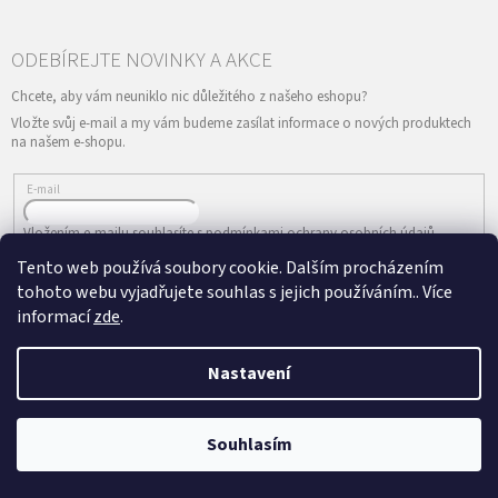
Vložte svůj e-mail a my vám budeme zasílat informace o nových produktech
na našem e-shopu.
E-mail
Vložením e-mailu souhlasíte s
podmínkami ochrany osobních údajů
Tento web používá soubory cookie. Dalším procházením
PŘIHLÁSIT SE
tohoto webu vyjadřujete souhlas s jejich používáním.. Více
informací
zde
.
Nastavení
Vytvořil Shoptet
&
Copyright 2026
ePRODANCE.cz
. Všechna práva
Souhlasím
vyhrazena.