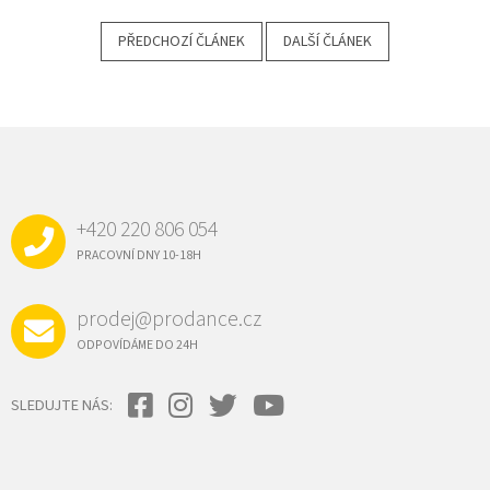
PŘEDCHOZÍ ČLÁNEK
DALŠÍ ČLÁNEK
Z
Á
P
A
+420 220 806 054
T
Í
PRACOVNÍ DNY 10-18H
prodej@prodance.cz
ODPOVÍDÁME DO 24H
SLEDUJTE NÁS: