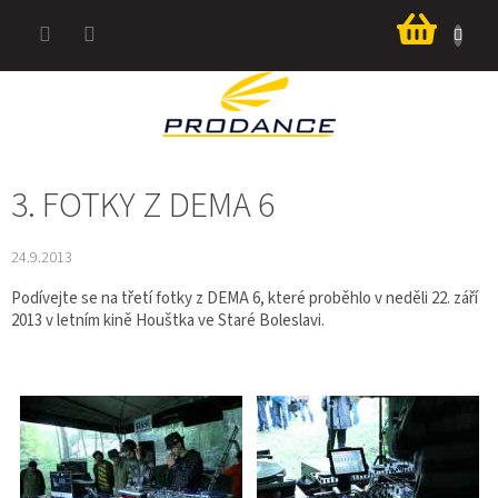
Přejít
Nákup
na
košík
obsah
3. FOTKY Z DEMA 6
24.9.2013
Podívejte se na třetí fotky z DEMA 6, které proběhlo v neděli 22. září
2013 v letním kině Houštka ve Staré Boleslavi.