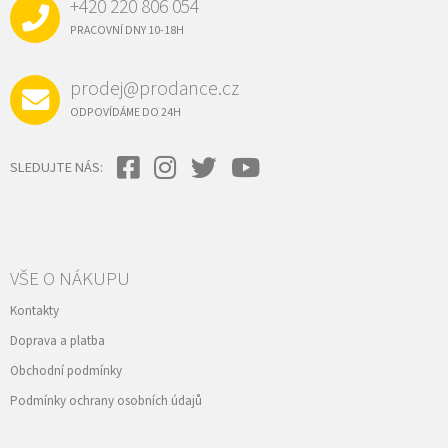
+420 220 806 054
T
Í
PRACOVNÍ DNY 10-18H
prodej@prodance.cz
ODPOVÍDÁME DO 24H
SLEDUJTE NÁS:
VŠE O NÁKUPU
Kontakty
Doprava a platba
Obchodní podmínky
Podmínky ochrany osobních údajů