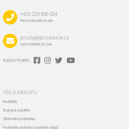
P
A
+420 220 806 054
T
Í
PRACOVNÍ DNY 10-18H
prodej@prodance.cz
ODPOVÍDÁME DO 24H
SLEDUJTE NÁS:
VŠE O NÁKUPU
Kontakty
Doprava a platba
Obchodní podmínky
Podmínky ochrany osobních údajů