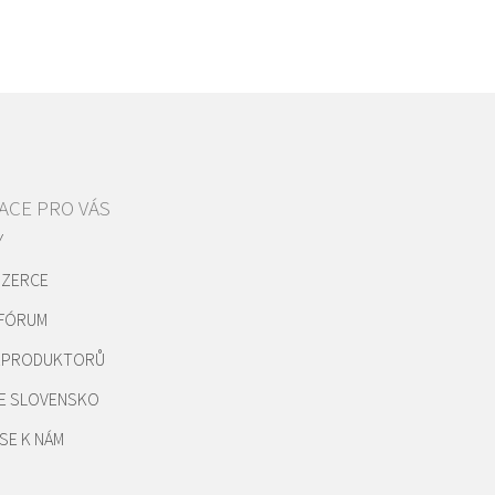
ACE PRO VÁS
Y
NZERCE
 FÓRUM
REPRODUKTORŮ
E SLOVENSKO
SE K NÁM