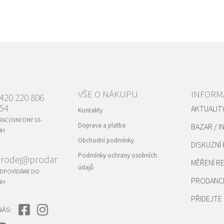
VŠE O NÁKUPU
INFORM
420 220 806
54
AKTUALIT
Kontakty
RACOVNÍ DNY 10-
Doprava a platba
BAZAR / I
8H
Obchodní podmínky
DISKUZNÍ
Podmínky ochrany osobních
rodej@prodance.cz
MĚŘENÍ 
údajů
DPOVÍDÁME DO
PRODANC
4H
PŘIDEJTE 
NÁS: