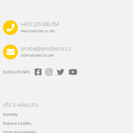
Á
P
A
+420 220 806 054
T
Í
PRACOVNÍ DNY 10-18H
prodej@prodance.cz
ODPOVÍDÁME DO 24H
SLEDUJTE NÁS:
VŠE O NÁKUPU
Kontakty
Doprava a platba
Obchodní podmínky