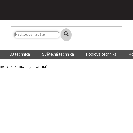
DJ technika
Světelná technika
Pódiová technika
Ko
NOVÉ KONEKTORY
40 PINŮ