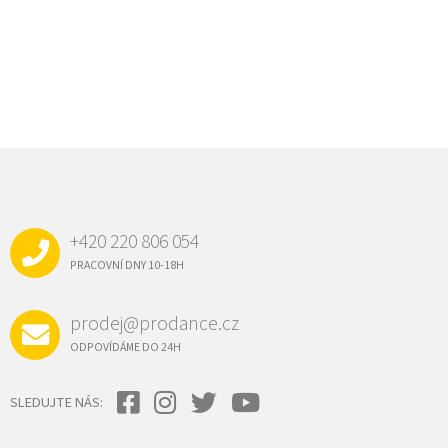
Z
Á
P
A
+420 220 806 054
T
Í
PRACOVNÍ DNY 10-18H
prodej@prodance.cz
ODPOVÍDÁME DO 24H
SLEDUJTE NÁS: