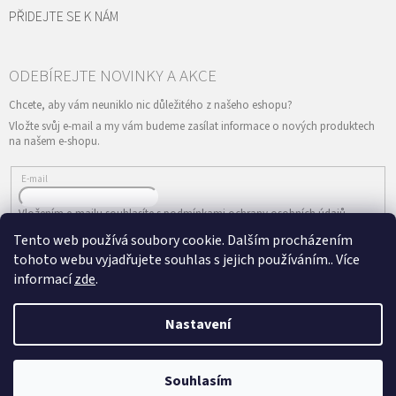
PŘIDEJTE SE K NÁM
Vložte svůj e-mail a my vám budeme zasílat informace o nových produktech
na našem e-shopu.
E-mail
Vložením e-mailu souhlasíte s
podmínkami ochrany osobních údajů
Tento web používá soubory cookie. Dalším procházením
PŘIHLÁSIT SE
tohoto webu vyjadřujete souhlas s jejich používáním.. Více
informací
zde
.
Nastavení
Vytvořil Shoptet
&
Copyright 2026
ePRODANCE.cz
. Všechna práva
Souhlasím
vyhrazena.